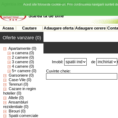
Agentia imobiliara
CONFORT IMOBILIARE
Acest site foloseste cookie-uri. Prin continuarea navigarii sunteti de
"Starea ta de bine"
Acasa
Cautare
Adaugare oferta
Adaugare cerere
Conta
Oferte vanzare (0)
Apartamente
(0)
o camera
(0)
2 camere
(0)
3 camere
(0)
Imobil:
de
4 camere
(0)
5+ camere
(0)
Cuvinte cheie:
Garsoniere
(0)
Case-Vile
(0)
Terenuri
(0)
Cazare in regim
hotelier
(0)
Altele
(0)
Ansambluri
rezidentiale
(0)
Birouri
(0)
Spatii comerciale