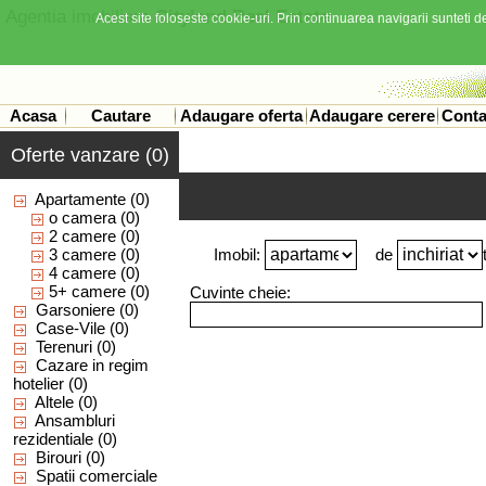
Agentia imobiliara
Cityland Real Estate
Acest site foloseste cookie-uri. Prin continuarea navigarii sunteti de
Acasa
Cautare
Adaugare oferta
Adaugare cerere
Conta
Oferte vanzare (0)
Apartamente
(0)
o camera
(0)
2 camere
(0)
3 camere
(0)
Imobil:
de
4 camere
(0)
5+ camere
(0)
Cuvinte cheie:
Garsoniere
(0)
Case-Vile
(0)
Terenuri
(0)
Cazare in regim
hotelier
(0)
Altele
(0)
Ansambluri
rezidentiale
(0)
Birouri
(0)
Spatii comerciale