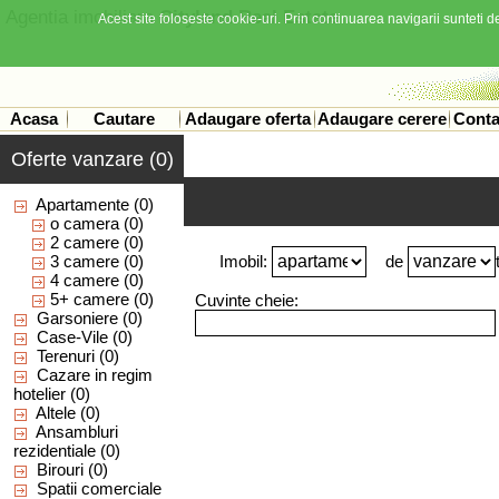
Agentia imobiliara
Cityland Real Estate
Acest site foloseste cookie-uri. Prin continuarea navigarii sunteti de
Acasa
Cautare
Adaugare oferta
Adaugare cerere
Conta
Oferte vanzare (0)
Apartamente
(0)
o camera
(0)
2 camere
(0)
3 camere
(0)
Imobil:
de
4 camere
(0)
5+ camere
(0)
Cuvinte cheie:
Garsoniere
(0)
Case-Vile
(0)
Terenuri
(0)
Cazare in regim
hotelier
(0)
Altele
(0)
Ansambluri
rezidentiale
(0)
Birouri
(0)
Spatii comerciale