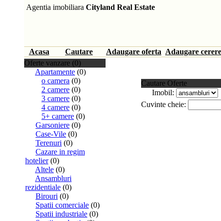
Agentia imobiliara
Cityland Real Estate
Acasa
Cautare
Adaugare oferta
Adaugare cerer
Oferte vanzare (0)
Apartamente
(0)
o camera
(0)
Cautare Oferte
2 camere
(0)
Imobil:
3 camere
(0)
Cuvinte cheie:
4 camere
(0)
5+ camere
(0)
Garsoniere
(0)
Case-Vile
(0)
Terenuri
(0)
Cazare in regim
hotelier
(0)
Altele
(0)
Ansambluri
rezidentiale
(0)
Birouri
(0)
Spatii comerciale
(0)
Spatii industriale
(0)