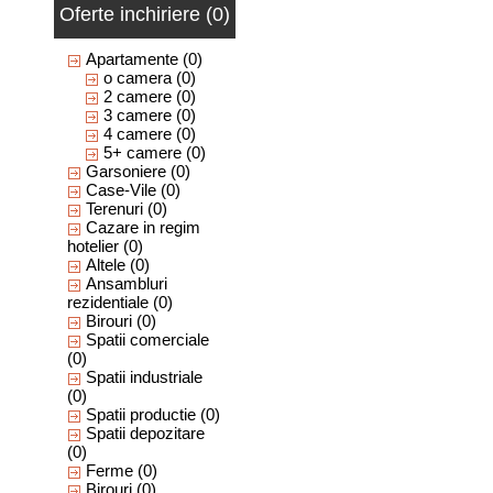
Oferte inchiriere (0)
Apartamente
(0)
o camera
(0)
2 camere
(0)
3 camere
(0)
4 camere
(0)
5+ camere
(0)
Garsoniere
(0)
Case-Vile
(0)
Terenuri
(0)
Cazare in regim
hotelier
(0)
Altele
(0)
Ansambluri
rezidentiale
(0)
Birouri
(0)
Spatii comerciale
(0)
Spatii industriale
(0)
Spatii productie
(0)
Spatii depozitare
(0)
Ferme
(0)
Birouri
(0)