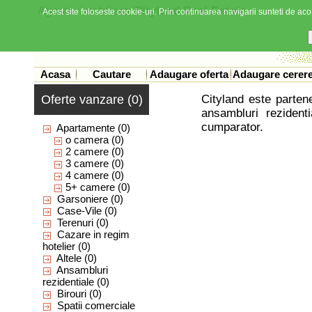
Agentia imobiliara
Cityland Real Estate
Acest site foloseste cookie-uri. Prin continuarea navigarii sunteti de acor
Acasa
Cautare
Adaugare oferta
Adaugare cerer
Oferte vanzare (0)
Cityland este partene
ansambluri rezident
cumparator.
Apartamente
(0)
o camera
(0)
2 camere
(0)
3 camere
(0)
4 camere
(0)
5+ camere
(0)
Garsoniere
(0)
Case-Vile
(0)
Terenuri
(0)
Cazare in regim
hotelier
(0)
Altele
(0)
Ansambluri
rezidentiale
(0)
Birouri
(0)
Spatii comerciale