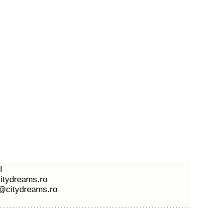
I
itydreams.ro
l@citydreams.ro