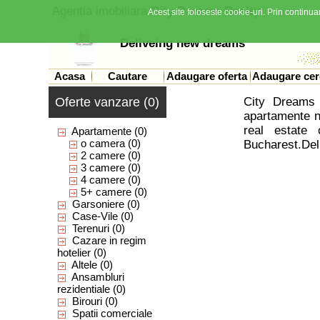
Agentia imobiliara
City Dreams Realty
Acest site foloseste cookie-uri. Prin continuar
Deliveing new dreams
Acasa
Cautare
Adaugare oferta
Adaugare cer
Oferte vanzare (0)
City Dreams 
apartamente n
real estate
Apartamente
(0)
o camera
(0)
Bucharest.Del
2 camere
(0)
3 camere
(0)
4 camere
(0)
5+ camere
(0)
Garsoniere
(0)
Case-Vile
(0)
Terenuri
(0)
Cazare in regim
hotelier
(0)
Altele
(0)
Ansambluri
rezidentiale
(0)
Birouri
(0)
Spatii comerciale