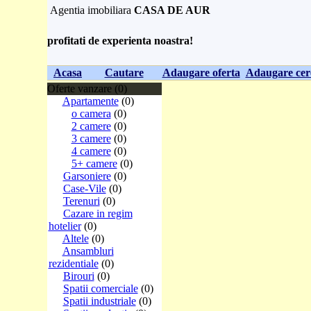
Agentia imobiliara
CASA DE AUR
profitati de experienta noastra!
Acasa
Cautare
Adaugare oferta
Adaugare cer
Oferte vanzare (0)
Apartamente
(0)
o camera
(0)
2 camere
(0)
3 camere
(0)
4 camere
(0)
5+ camere
(0)
Garsoniere
(0)
Case-Vile
(0)
Terenuri
(0)
Cazare in regim
hotelier
(0)
Altele
(0)
Ansambluri
rezidentiale
(0)
Birouri
(0)
Spatii comerciale
(0)
Spatii industriale
(0)