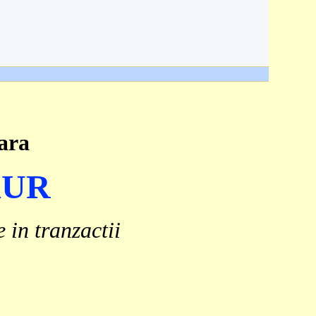
ara
AUR
e in tranzactii