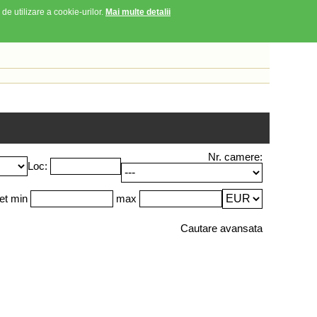
 de utilizare a cookie-urilor.
Mai multe detalii
Nr. camere:
Loc:
et min
max
Cautare avansata