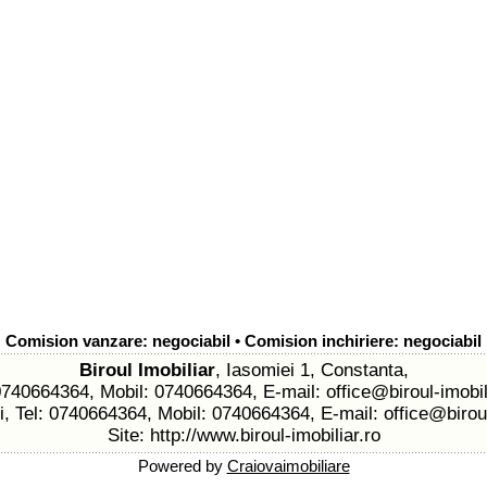
Comision vanzare: negociabil • Comision inchiriere: negociabil
Biroul Imobiliar
, Iasomiei 1, Constanta,
 0740664364, Mobil: 0740664364, E-mail:
office@biroul-imobil
li, Tel: 0740664364, Mobil: 0740664364, E-mail:
office@biroul
Site:
http://www.biroul-imobiliar.ro
Powered by
Craiovaimobiliare