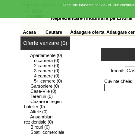
Agentia imobiliara
Biroul Imobiliar
Acest site foloseste cookie-uri. Prin continuar
Reprezentare Imobiliara pe Litoral
Acasa
Cautare
Adaugare oferta
Adaugare cer
Oferte vanzare (0)
Apartamente
(0)
o camera
(0)
2 camere
(0)
3 camere
(0)
Imobil:
4 camere
(0)
5+ camere
(0)
Cuvinte cheie:
Garsoniere
(0)
Case-Vile
(0)
Terenuri
(0)
Cazare in regim
hotelier
(0)
Altele
(0)
Ansambluri
rezidentiale
(0)
Birouri
(0)
Spatii comerciale