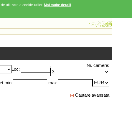
 de utilizare a cookie-urilor.
Mai multe detalii
Nr. camere:
Loc:
et min
max
Cautare avansata