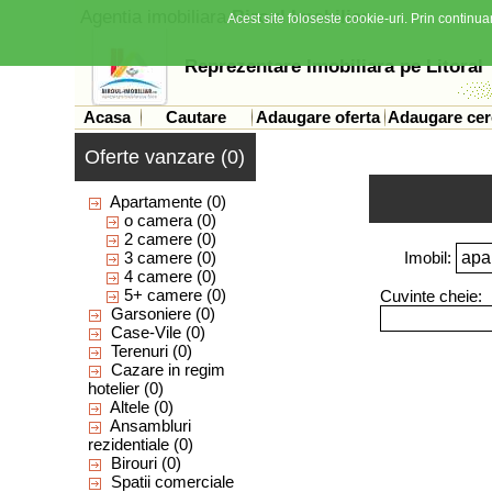
Agentia imobiliara
Biroul Imobiliar
Acest site foloseste cookie-uri. Prin continuar
Reprezentare Imobiliara pe Litoral
Acasa
Cautare
Adaugare oferta
Adaugare cer
Oferte vanzare (0)
Apartamente
(0)
o camera
(0)
2 camere
(0)
3 camere
(0)
Imobil:
4 camere
(0)
5+ camere
(0)
Cuvinte cheie:
Garsoniere
(0)
Case-Vile
(0)
Terenuri
(0)
Cazare in regim
hotelier
(0)
Altele
(0)
Ansambluri
rezidentiale
(0)
Birouri
(0)
Spatii comerciale