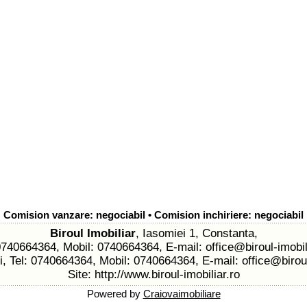
Comision vanzare: negociabil • Comision inchiriere: negociabil
Biroul Imobiliar
, Iasomiei 1, Constanta,
 0740664364, Mobil: 0740664364, E-mail:
office@biroul-imobil
li, Tel: 0740664364, Mobil: 0740664364, E-mail:
office@biroul
Site:
http://www.biroul-imobiliar.ro
Powered by
Craiovaimobiliare