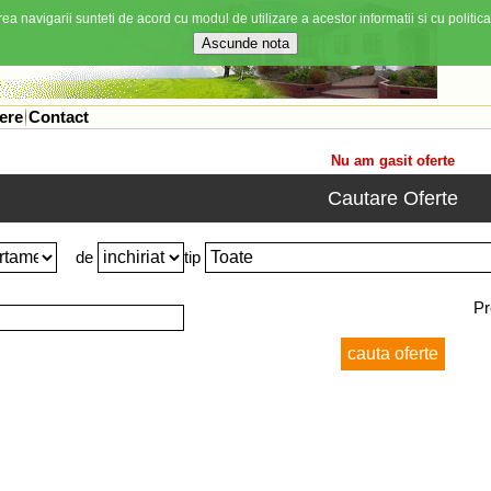
ea navigarii sunteti de acord cu modul de utilizare a acestor informatii si cu politica
ere
Contact
Nu am gasit oferte
Cautare Oferte
de
tip
Pr