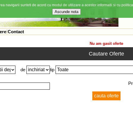
ea navigarii sunteti de acord cu modul de utilizare a acestor informatii si cu politica
ere
Contact
Nu am gasit oferte
Cautare Oferte
de
tip
Pr