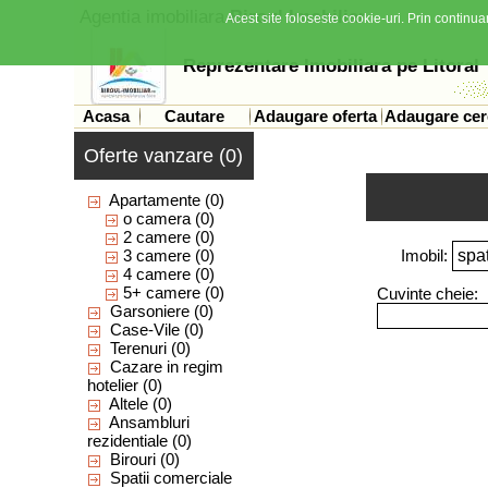
Agentia imobiliara
Biroul Imobiliar
Acest site foloseste cookie-uri. Prin continuar
Reprezentare Imobiliara pe Litoral
Acasa
Cautare
Adaugare oferta
Adaugare cer
Oferte vanzare (0)
Apartamente
(0)
o camera
(0)
2 camere
(0)
3 camere
(0)
Imobil:
4 camere
(0)
5+ camere
(0)
Cuvinte cheie:
Garsoniere
(0)
Case-Vile
(0)
Terenuri
(0)
Cazare in regim
hotelier
(0)
Altele
(0)
Ansambluri
rezidentiale
(0)
Birouri
(0)
Spatii comerciale