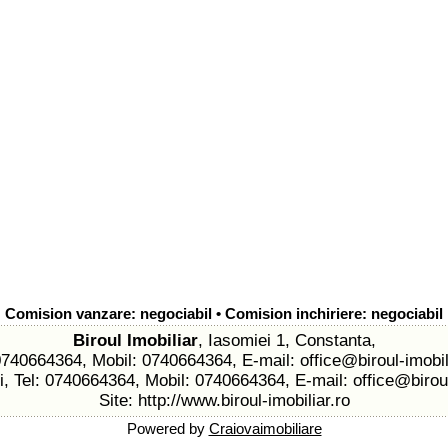
Comision vanzare: negociabil • Comision inchiriere: negociabil
Biroul Imobiliar
, Iasomiei 1, Constanta,
 0740664364, Mobil: 0740664364, E-mail:
office@biroul-imobil
li, Tel: 0740664364, Mobil: 0740664364, E-mail:
office@biroul
Site:
http://www.biroul-imobiliar.ro
Powered by
Craiovaimobiliare