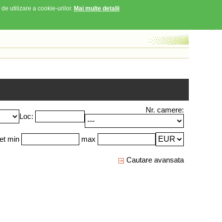
 de utilizare a cookie-urilor.
Mai multe detalii
Nr. camere:
Loc:
et min
max
Cautare avansata