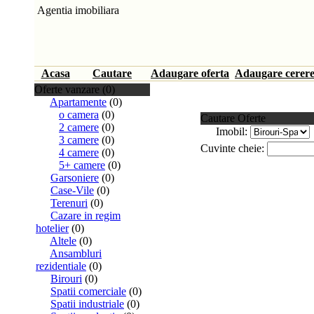
Agentia imobiliara
Acasa
Cautare
Adaugare oferta
Adaugare cerer
Oferte vanzare (0)
Apartamente
(0)
o camera
(0)
Cautare Oferte
2 camere
(0)
Imobil:
3 camere
(0)
Cuvinte cheie:
4 camere
(0)
5+ camere
(0)
Garsoniere
(0)
Case-Vile
(0)
Terenuri
(0)
Cazare in regim
hotelier
(0)
Altele
(0)
Ansambluri
rezidentiale
(0)
Birouri
(0)
Spatii comerciale
(0)
Spatii industriale
(0)