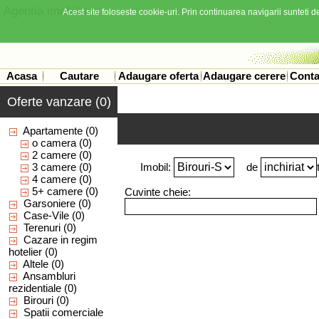
Agentia imobiliara
Acest site foloseste cookie-uri. Prin continuarea navigarii sunteti de
Acasa
Cautare
Adaugare oferta
Adaugare cerere
Conta
Oferte vanzare (0)
Apartamente
(0)
o camera
(0)
2 camere
(0)
3 camere
(0)
Imobil:
de
4 camere
(0)
5+ camere
(0)
Cuvinte cheie:
Garsoniere
(0)
Case-Vile
(0)
Terenuri
(0)
Cazare in regim
hotelier
(0)
Altele
(0)
Ansambluri
rezidentiale
(0)
Birouri
(0)
Spatii comerciale