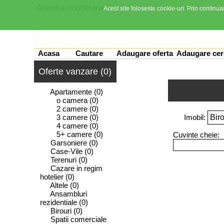
Agentia imobiliara
Acest site foloseste cookie-uri. Prin continuar
Acasa
Cautare
Adaugare oferta
Adaugare cer
Oferte vanzare (0)
Apartamente
(0)
o camera
(0)
2 camere
(0)
3 camere
(0)
Imobil:
4 camere
(0)
5+ camere
(0)
Cuvinte cheie:
Garsoniere
(0)
Case-Vile
(0)
Terenuri
(0)
Cazare in regim
hotelier
(0)
Altele
(0)
Ansambluri
rezidentiale
(0)
Birouri
(0)
Spatii comerciale