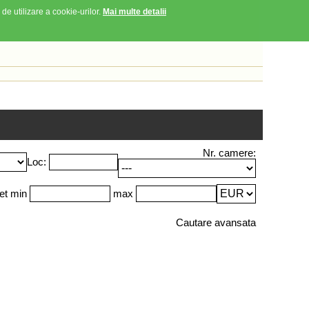
 de utilizare a cookie-urilor.
Mai multe detalii
Nr. camere:
Loc:
et min
max
Cautare avansata