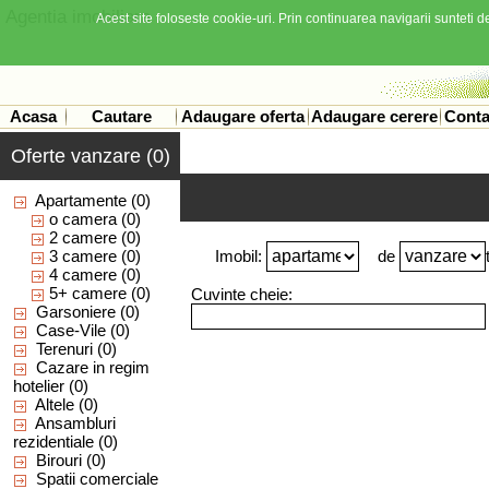
Agentia imobiliara
Acest site foloseste cookie-uri. Prin continuarea navigarii sunteti de
Acasa
Cautare
Adaugare oferta
Adaugare cerere
Conta
Oferte vanzare (0)
Apartamente
(0)
o camera
(0)
2 camere
(0)
3 camere
(0)
Imobil:
de
4 camere
(0)
5+ camere
(0)
Cuvinte cheie:
Garsoniere
(0)
Case-Vile
(0)
Terenuri
(0)
Cazare in regim
hotelier
(0)
Altele
(0)
Ansambluri
rezidentiale
(0)
Birouri
(0)
Spatii comerciale