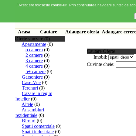
Agentia imobiliara
Acest site foloseste cookie-uri. Prin continuarea navigarii sunteti de acor
Acasa
Cautare
Adaugare oferta
Adaugare cerer
Oferte vanzare (0)
Apartamente
(0)
o camera
(0)
Cautare Oferte
2 camere
(0)
Imobil:
3 camere
(0)
Cuvinte cheie:
4 camere
(0)
5+ camere
(0)
Garsoniere
(0)
Case-Vile
(0)
Terenuri
(0)
Cazare in regim
hotelier
(0)
Altele
(0)
Ansambluri
rezidentiale
(0)
Birouri
(0)
Spatii comerciale
(0)
Spatii industriale
(0)