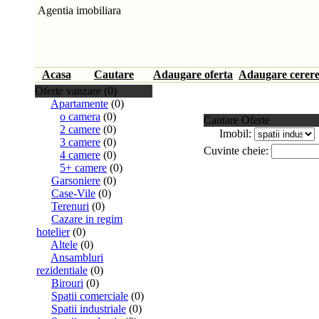
Agentia imobiliara
Acasa
Cautare
Adaugare oferta
Adaugare cerer
Oferte vanzare (0)
Apartamente
(0)
o camera
(0)
Cautare Oferte
2 camere
(0)
Imobil:
3 camere
(0)
Cuvinte cheie:
4 camere
(0)
5+ camere
(0)
Garsoniere
(0)
Case-Vile
(0)
Terenuri
(0)
Cazare in regim
hotelier
(0)
Altele
(0)
Ansambluri
rezidentiale
(0)
Birouri
(0)
Spatii comerciale
(0)
Spatii industriale
(0)