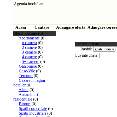
Agentia imobiliara
Acasa
Cautare
Adaugare oferta
Adaugare cerer
Oferte vanzare (0)
Apartamente
(0)
o camera
(0)
Cautare Oferte
2 camere
(0)
Imobil:
3 camere
(0)
Cuvinte cheie:
4 camere
(0)
5+ camere
(0)
Garsoniere
(0)
Case-Vile
(0)
Terenuri
(0)
Cazare in regim
hotelier
(0)
Altele
(0)
Ansambluri
rezidentiale
(0)
Birouri
(0)
Spatii comerciale
(0)
Spatii industriale
(0)