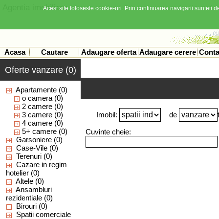
Agentia imobiliara
Acest site foloseste cookie-uri. Prin continuarea navigarii sunteti de
Acasa
Cautare
Adaugare oferta
Adaugare cerere
Conta
Oferte vanzare (0)
Apartamente
(0)
o camera
(0)
2 camere
(0)
3 camere
(0)
Imobil:
de
4 camere
(0)
5+ camere
(0)
Cuvinte cheie:
Garsoniere
(0)
Case-Vile
(0)
Terenuri
(0)
Cazare in regim
hotelier
(0)
Altele
(0)
Ansambluri
rezidentiale
(0)
Birouri
(0)
Spatii comerciale