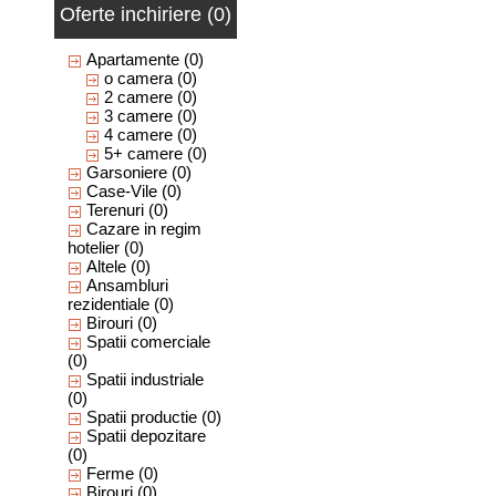
Oferte inchiriere (0)
Apartamente
(0)
o camera
(0)
2 camere
(0)
3 camere
(0)
4 camere
(0)
5+ camere
(0)
Garsoniere
(0)
Case-Vile
(0)
Terenuri
(0)
Cazare in regim
hotelier
(0)
Altele
(0)
Ansambluri
rezidentiale
(0)
Birouri
(0)
Spatii comerciale
(0)
Spatii industriale
(0)
Spatii productie
(0)
Spatii depozitare
(0)
Ferme
(0)
Birouri
(0)