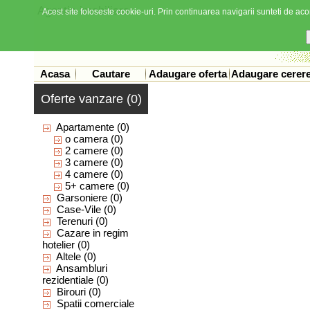
Agentia imobiliara
Acest site foloseste cookie-uri. Prin continuarea navigarii sunteti de acor
Acasa
Cautare
Adaugare oferta
Adaugare cerer
Oferte vanzare (0)
Apartamente
(0)
o camera
(0)
2 camere
(0)
3 camere
(0)
4 camere
(0)
5+ camere
(0)
Garsoniere
(0)
Case-Vile
(0)
Terenuri
(0)
Cazare in regim
hotelier
(0)
Altele
(0)
Ansambluri
rezidentiale
(0)
Birouri
(0)
Spatii comerciale