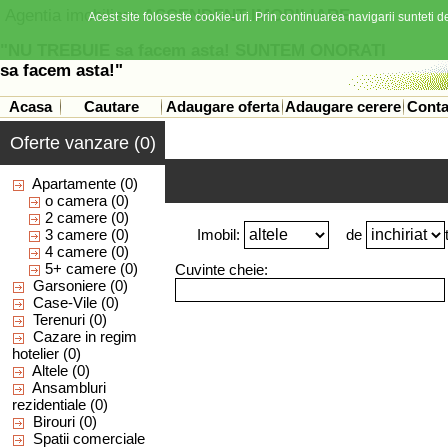
Agentia imobiliara
ASCENDENT IMOBILIARE
Acest site foloseste cookie-uri. Prin continuarea navigarii sunteti de
"NU TREBUIE sa facem asta! SUNTEM ONORATI
sa facem asta!"
Acasa
Cautare
Adaugare oferta
Adaugare cerere
Conta
Oferte vanzare (0)
Apartamente
(0)
o camera
(0)
2 camere
(0)
3 camere
(0)
Imobil:
de
4 camere
(0)
5+ camere
(0)
Cuvinte cheie:
Garsoniere
(0)
Case-Vile
(0)
Terenuri
(0)
Cazare in regim
hotelier
(0)
Altele
(0)
Ansambluri
rezidentiale
(0)
Birouri
(0)
Spatii comerciale