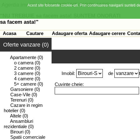
Agentia imobiliara
ASCENDENT IMOBILIARE
Acest site foloseste cookie-uri. Prin continuarea navigarii sunteti de
"NU TREBUIE sa facem asta! SUNTEM ONORATI
sa facem asta!"
Acasa
Cautare
Adaugare oferta
Adaugare cerere
Conta
Oferte vanzare (0)
Apartamente
(0)
o camera
(0)
2 camere
(0)
3 camere
(0)
Imobil:
de
4 camere
(0)
5+ camere
(0)
Cuvinte cheie:
Garsoniere
(0)
Case-Vile
(0)
Terenuri
(0)
Cazare in regim
hotelier
(0)
Altele
(0)
Ansambluri
rezidentiale
(0)
Birouri
(0)
Spatii comerciale