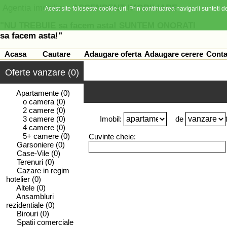
Agentia imobiliara
ASCENDENT IMOBILIARE
Acest site foloseste cookie-uri. Prin continuarea navigarii sunteti de
"NU TREBUIE sa facem asta! SUNTEM ONORATI
sa facem asta!"
Acasa
Cautare
Adaugare oferta
Adaugare cerere
Conta
Oferte vanzare (0)
Apartamente
(0)
o camera
(0)
2 camere
(0)
3 camere
(0)
Imobil:
de
4 camere
(0)
5+ camere
(0)
Cuvinte cheie:
Garsoniere
(0)
Case-Vile
(0)
Terenuri
(0)
Cazare in regim
hotelier
(0)
Altele
(0)
Ansambluri
rezidentiale
(0)
Birouri
(0)
Spatii comerciale