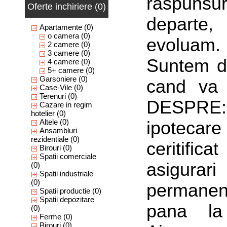
raspunsur
Oferte inchiriere (0)
departe
Apartamente
(0)
o camera
(0)
evoluam
2 camere
(0)
3 camere
(0)
Suntem di
4 camere
(0)
5+ camere
(0)
Garsoniere
(0)
cand va 
Case-Vile
(0)
Terenuri
(0)
DESPRE: 
Cazare in regim
hotelier
(0)
Altele
(0)
ipotecare
Ansambluri
rezidentiale
(0)
ceritifi
Birouri
(0)
Spatii comerciale
asigurar
(0)
Spatii industriale
(0)
permanen
Spatii productie
(0)
Spatii depozitare
pana la
(0)
Ferme
(0)
Birouri
(0)