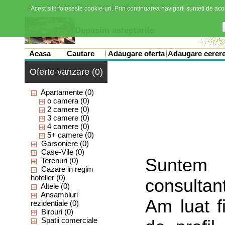
Agentia imobiliara
Art Imobiliare
Acest site foloseste cookie-uri. Prin continuarea navigarii sunteti de acor
Depasim asteptarile
Acasa
Cautare
Adaugare oferta
Adaugare cerer
Oferte vanzare (0)
Apartamente
(0)
o camera
(0)
2 camere
(0)
3 camere
(0)
4 camere
(0)
5+ camere
(0)
Garsoniere
(0)
Case-Vile
(0)
Suntem 
Terenuri
(0)
Cazare in regim
hotelier
(0)
consulta
Altele
(0)
Ansambluri
Am luat f
rezidentiale
(0)
Birouri
(0)
Spatii comerciale