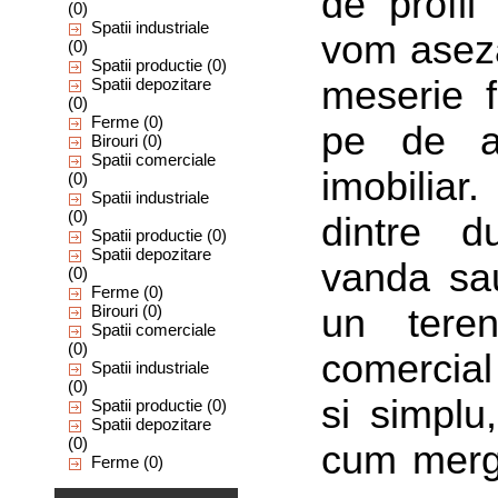
de profi
(0)
Spatii industriale
vom asez
(0)
Spatii productie
(0)
meserie 
Spatii depozitare
(0)
Ferme
(0)
pe de a
Birouri
(0)
Spatii comerciale
imobiliar
(0)
Spatii industriale
(0)
dintre 
Spatii productie
(0)
Spatii depozitare
vanda sa
(0)
Ferme
(0)
Birouri
(0)
un tere
Spatii comerciale
(0)
comercia
Spatii industriale
(0)
si simplu
Spatii productie
(0)
Spatii depozitare
(0)
cum merg 
Ferme
(0)