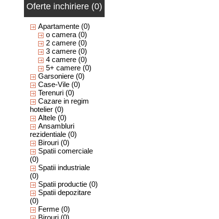
Oferte inchiriere (0)
Apartamente
(0)
o camera
(0)
2 camere
(0)
3 camere
(0)
4 camere
(0)
5+ camere
(0)
Garsoniere
(0)
Case-Vile
(0)
Terenuri
(0)
Cazare in regim
hotelier
(0)
Altele
(0)
Ansambluri
rezidentiale
(0)
Birouri
(0)
Spatii comerciale
(0)
Spatii industriale
(0)
Spatii productie
(0)
Spatii depozitare
(0)
Ferme
(0)
Birouri
(0)