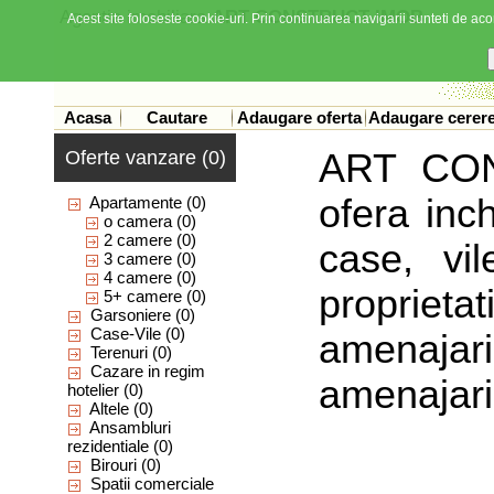
Agentia imobiliara
ART CONSTRUCT IMOB
Acest site foloseste cookie-uri. Prin continuarea navigarii sunteti de acor
Acasa
Cautare
Adaugare oferta
Adaugare cerer
Oferte vanzare (0)
ART CO
ofera inc
Apartamente
(0)
o camera
(0)
2 camere
(0)
case, vil
3 camere
(0)
4 camere
(0)
propriet
5+ camere
(0)
Garsoniere
(0)
Case-Vile
(0)
amenajar
Terenuri
(0)
Cazare in regim
amenajari r
hotelier
(0)
Altele
(0)
Ansambluri
rezidentiale
(0)
Birouri
(0)
Spatii comerciale