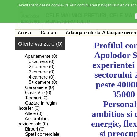
Agentia imobiliara
Apolodor Imobiliare
Acest site foloseste cookie-uri. Prin continuarea navigarii sunteti de acor
CELE MAI MICI PRETURI, CELE MAI
BUNE SERVICII !!!
Acasa
Cautare
Adaugare oferta
Adaugare cerer
Oferte vanzare (0)
Profilul c
Apolodor S.
Apartamente
(0)
o camera
(0)
experientei
2 camere
(0)
3 camere
(0)
sectorului 
4 camere
(0)
5+ camere
(0)
peste 40000
Garsoniere
(0)
35000 
Case-Vile
(0)
Terenuri
(0)
Personal
Cazare in regim
hotelier
(0)
ambitios si 
Altele
(0)
Ansambluri
energic, flex
rezidentiale
(0)
Birouri
(0)
si preocu
Spatii comerciale