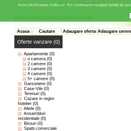
Agentia imobiliara
AMALIA REZIDENT
Acest site foloseste cookie-uri. Prin continuarea navigarii sunteti de acor
AMALIA REZIDENT ESTE ACASA
Acasa
Cautare
Adaugare oferta
Adaugare cerer
Oferte vanzare (0)
Apartamente
(0)
o camera
(0)
2 camere
(0)
3 camere
(0)
4 camere
(0)
5+ camere
(0)
Garsoniere
(0)
Case-Vile
(0)
Terenuri
(0)
Cazare in regim
hotelier
(0)
Altele
(0)
Ansambluri
rezidentiale
(0)
Birouri
(0)
Spatii comerciale