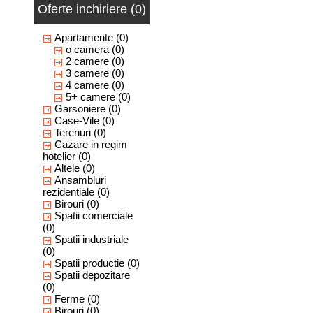
Oferte inchiriere (0)
Apartamente
(0)
o camera
(0)
2 camere
(0)
3 camere
(0)
4 camere
(0)
5+ camere
(0)
Garsoniere
(0)
Case-Vile
(0)
Terenuri
(0)
Cazare in regim
hotelier
(0)
Altele
(0)
Ansambluri
rezidentiale
(0)
Birouri
(0)
Spatii comerciale
(0)
Spatii industriale
(0)
Spatii productie
(0)
Spatii depozitare
(0)
Ferme
(0)
Birouri
(0)