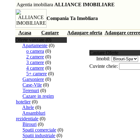
Agentia imobiliara
ALLIANCE IMOBILIARE
Compania Ta Imobliara
Acasa
Cautare
Adaugare oferta
Adaugare cerer
Oferte vanzare (0)
Apartamente
(0)
o camera
(0)
Cautare Oferte
2 camere
(0)
Imobil:
3 camere
(0)
Cuvinte cheie:
4 camere
(0)
5+ camere
(0)
Garsoniere
(0)
Case-Vile
(0)
Terenuri
(0)
Cazare in regim
hotelier
(0)
Altele
(0)
Ansambluri
rezidentiale
(0)
Birouri
(0)
Spatii comerciale
(0)
Spatii industriale
(0)