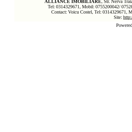
ALLIANCE IMOBILIARE
, Str. Nerva Trai
Tel: 0314329671, Mobil: 0755200042/ 0752
Contact: Voicu Costel, Tel: 0314329671, 
Site:
http
Powere