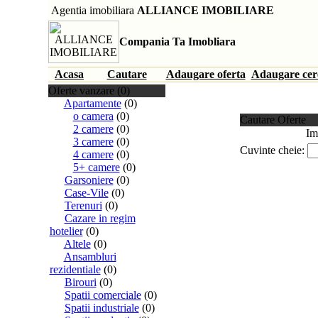
Agentia imobiliara
ALLIANCE IMOBILIARE
Compania Ta Imobliara
Acasa
Cautare
Adaugare oferta
Adaugare cer
Oferte vanzare (0)
Apartamente
(0)
o camera
(0)
Cautare Oferte
2 camere
(0)
Im
3 camere
(0)
Cuvinte cheie:
4 camere
(0)
5+ camere
(0)
Garsoniere
(0)
Case-Vile
(0)
Terenuri
(0)
Cazare in regim
hotelier
(0)
Altele
(0)
Ansambluri
rezidentiale
(0)
Birouri
(0)
Spatii comerciale
(0)
Spatii industriale
(0)