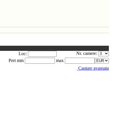
Nr. camere:
Loc:
Pret min
max
Cautare avansata