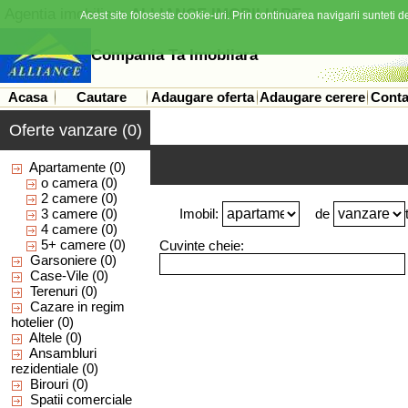
Agentia imobiliara
ALLIANCE IMOBILIARE
Acest site foloseste cookie-uri. Prin continuarea navigarii sunteti de
Compania Ta Imobliara
Acasa
Cautare
Adaugare oferta
Adaugare cerere
Conta
Oferte vanzare (0)
Apartamente
(0)
o camera
(0)
2 camere
(0)
3 camere
(0)
Imobil:
de
4 camere
(0)
5+ camere
(0)
Cuvinte cheie:
Garsoniere
(0)
Case-Vile
(0)
Terenuri
(0)
Cazare in regim
hotelier
(0)
Altele
(0)
Ansambluri
rezidentiale
(0)
Birouri
(0)
Spatii comerciale