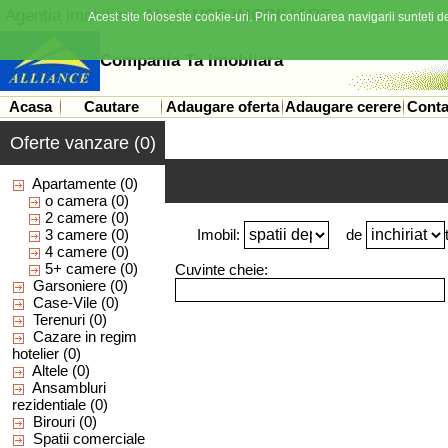
Agentia imobiliara
ALLIANCE IMOBILIARE
Acest site foloseste cookie-uri. Prin continuarea navigarii sunteti de
Compania Ta Imobliara
Acasa
Cautare
Adaugare oferta
Adaugare cerere
Conta
Oferte vanzare (0)
Apartamente
(0)
o camera
(0)
2 camere
(0)
3 camere
(0)
Imobil:
de
4 camere
(0)
5+ camere
(0)
Cuvinte cheie:
Garsoniere
(0)
Case-Vile
(0)
Terenuri
(0)
Cazare in regim
hotelier
(0)
Altele
(0)
Ansambluri
rezidentiale
(0)
Birouri
(0)
Spatii comerciale