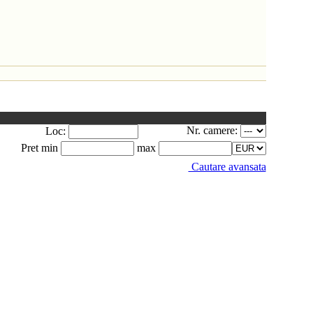
Nr. camere:
Loc:
Pret min
max
Cautare avansata