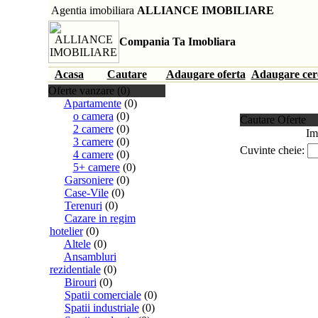
Agentia imobiliara
ALLIANCE IMOBILIARE
Compania Ta Imobliara
Acasa
Cautare
Adaugare oferta
Adaugare cer
Oferte vanzare (0)
Apartamente
(0)
o camera
(0)
Cautare Oferte
2 camere
(0)
Im
3 camere
(0)
Cuvinte cheie:
4 camere
(0)
5+ camere
(0)
Garsoniere
(0)
Case-Vile
(0)
Terenuri
(0)
Cazare in regim
hotelier
(0)
Altele
(0)
Ansambluri
rezidentiale
(0)
Birouri
(0)
Spatii comerciale
(0)
Spatii industriale
(0)