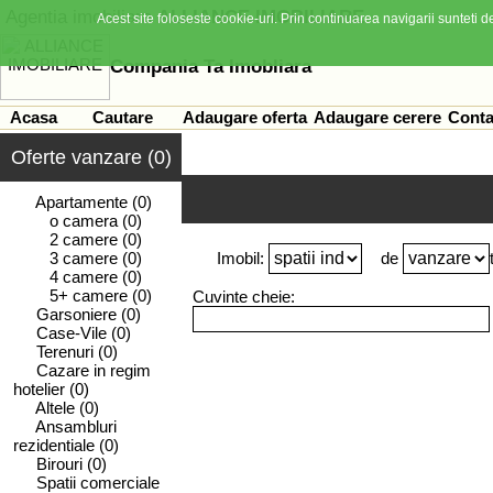
Agentia imobiliara
ALLIANCE IMOBILIARE
Acest site foloseste cookie-uri. Prin continuarea navigarii sunteti de
Compania Ta Imobliara
Acasa
Cautare
Adaugare oferta
Adaugare cerere
Conta
Oferte vanzare (0)
Apartamente
(0)
o camera
(0)
2 camere
(0)
3 camere
(0)
Imobil:
de
4 camere
(0)
5+ camere
(0)
Cuvinte cheie:
Garsoniere
(0)
Case-Vile
(0)
Terenuri
(0)
Cazare in regim
hotelier
(0)
Altele
(0)
Ansambluri
rezidentiale
(0)
Birouri
(0)
Spatii comerciale