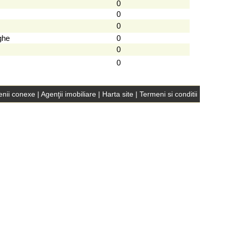
0
0
0
ghe
0
0
0
nii conexe
|
Agenţii imobiliare
|
Harta site
|
Termeni si conditii