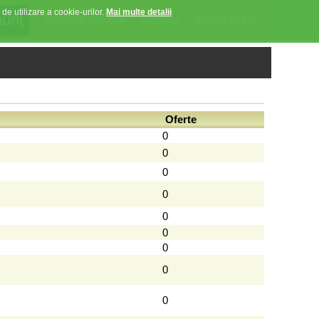
 de utilizare a cookie-urilor.
Mai multe detalii
Anunturi favorite
Contact
Autentificare
Oferte
0
0
0
0
0
0
0
0
0