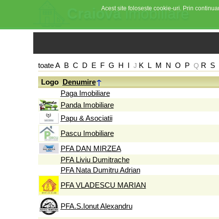
Acest site foloseste cookie-uri. Prin continuar
Craiova
imobiliare
toate
A
B
C
D
E
F
G
H
I
K
L
M
N
O
P
R
S
J
Q
Logo
Denumire
Paga Imobiliare
Panda Imobiliare
Papu & Asociatii
Pascu Imobiliare
PFA DAN MIRZEA
PFA Liviu Dumitrache
PFA Nata Dumitru Adrian
PFA VLADESCU MARIAN
PFA.S.Ionut Alexandru