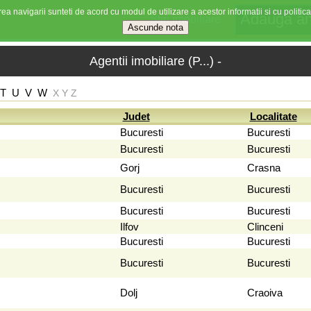
ea navigarii sunteti de acord cu modul de utilizare a acestor informatii si cu politica
Stiri imobiliare
Agentii imobiliare (P...) -
T
U
V
W
X
Y
Z
Judet
Localitate
Bucuresti
Bucuresti
Bucuresti
Bucuresti
Gorj
Crasna
Bucuresti
Bucuresti
Bucuresti
Bucuresti
Ilfov
Clinceni
Bucuresti
Bucuresti
Bucuresti
Bucuresti
Dolj
Craoiva