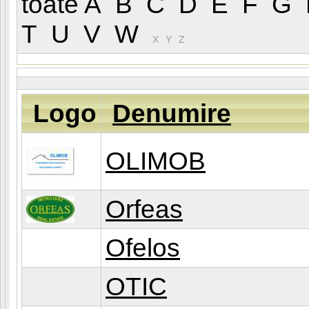
toate
A
B
C
D
E
F
G
T
U
V
W
(O
X
Y
Z
Logo
Denumire
OLIMOB
Orfeas
Ofelos
OTIC