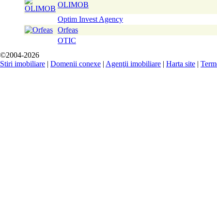
OLIMOB
Optim Invest Agency
Orfeas
OTIC
©2004-2026
Stiri imobiliare
|
Domenii conexe
|
Agenţii imobiliare
|
Harta site
|
Terme