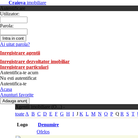
Craiova
imobiliare
Autentificare
Utilizator:
Parola:
Ai uitat parola?
Inregistrare agentii
Inregistrare dezvoltator imobiliar
Inregistrare particulari
Autentifica-te acum
Nu esti autentificat
Autentifica-te
Acasa
Anunturi favorite
Agentii imobiliare (O...) -
toate
A
B
C
D
E
F
G
H
I
J
K
L
M
N
O
P
Q
R
S
T
Logo
Denumire
Ofelos