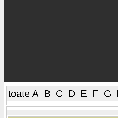
toate
A
B
C
D
E
F
G