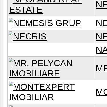
NE
N
NE
NA
MR
MO