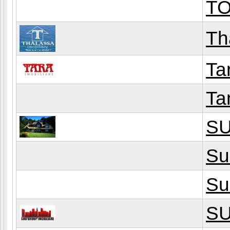
TO
Th
Ta
Ta
S
Su
Su
SU