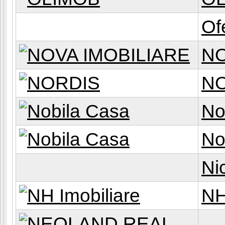
Of
NO
N
No
No
Ni
NH