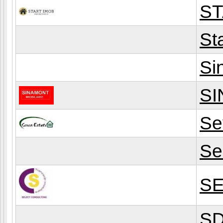
S
St
Si
S
Se
Se
SE
SD