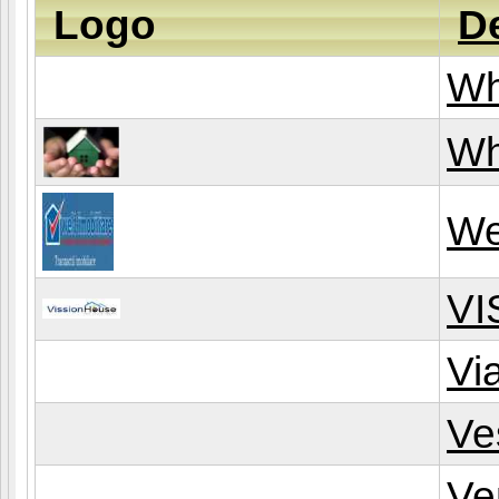
Logo
D
Wh
Wh
im
We
VI
Vi
Ve
Ve