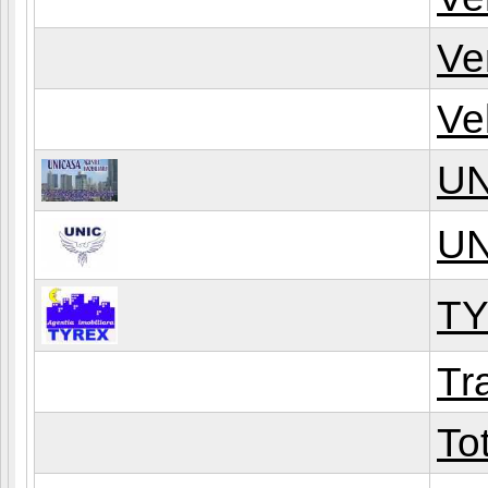
Ve
Ve
U
UN
T
Tr
To