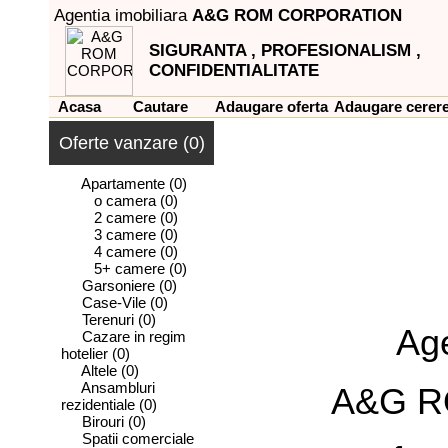
Agentia imobiliara
A&G ROM CORPORATION
SIGURANTA , PROFESIONALISM ,
CONFIDENTIALITATE
Acasa
Cautare
Adaugare oferta
Adaugare cerer
Oferte vanzare (0)
Apartamente
(0)
o camera
(0)
2 camere
(0)
3 camere
(0)
4 camere
(0)
5+ camere
(0)
Garsoniere
(0)
Case-Vile
(0)
Terenuri
(0)
Age
Cazare in regim
hotelier
(0)
Altele
(0)
Ansambluri
A&G R
rezidentiale
(0)
Birouri
(0)
Spatii comerciale