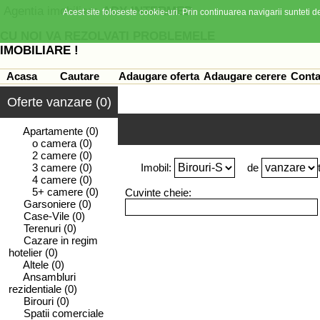
Agentia imobiliara
ADY INTERMED
Acest site foloseste cookie-uri. Prin continuarea navigarii sunteti de
CU NOI VA REZOLVATI PROBLEMELE
IMOBILIARE !
Acasa
Cautare
Adaugare oferta
Adaugare cerere
Conta
Oferte vanzare (0)
Apartamente
(0)
o camera
(0)
2 camere
(0)
3 camere
(0)
Imobil:
de
4 camere
(0)
5+ camere
(0)
Cuvinte cheie:
Garsoniere
(0)
Case-Vile
(0)
Terenuri
(0)
Cazare in regim
hotelier
(0)
Altele
(0)
Ansambluri
rezidentiale
(0)
Birouri
(0)
Spatii comerciale