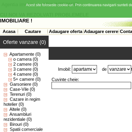
Agentia imobiliara
ADY INTERMED
Acest site foloseste cookie-uri. Prin continuarea navigarii sunteti de
CU NOI VA REZOLVATI PROBLEMELE
IMOBILIARE !
Acasa
Cautare
Adaugare oferta
Adaugare cerere
Conta
Oferte vanzare (0)
Apartamente
(0)
o camera
(0)
2 camere
(0)
3 camere
(0)
Imobil:
de
4 camere
(0)
5+ camere
(0)
Cuvinte cheie:
Garsoniere
(0)
Case-Vile
(0)
Terenuri
(0)
Cazare in regim
hotelier
(0)
Altele
(0)
Ansambluri
rezidentiale
(0)
Birouri
(0)
Spatii comerciale