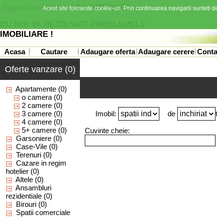
Agentia imobiliara
ADY INTERMED
Acest site foloseste cookie-uri. Prin continuarea navigarii sunteti de
CU NOI VA REZOLVATI PROBLEMELE
IMOBILIARE !
Acasa
Cautare
Adaugare oferta
Adaugare cerere
Conta
Oferte vanzare (0)
Apartamente
(0)
o camera
(0)
2 camere
(0)
3 camere
(0)
Imobil:
de
4 camere
(0)
5+ camere
(0)
Cuvinte cheie:
Garsoniere
(0)
Case-Vile
(0)
Terenuri
(0)
Cazare in regim
hotelier
(0)
Altele
(0)
Ansambluri
rezidentiale
(0)
Birouri
(0)
Spatii comerciale