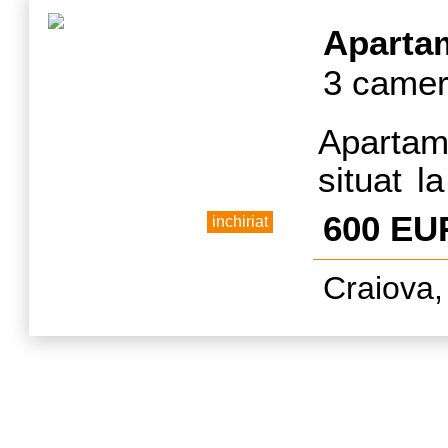
d
Aparta
3 camer
Apartam
situat la
in zona 
600 EU
inchiriat
mobilat s
Craiova,