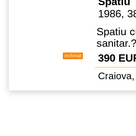
a
Spatiu
dispon
1986, 3
vizitar
Pentru
Spatiu c
contacta
sanitar.
Acces di
390 EU
inchiriat
300 m de
Craiova,
Destinaț
salon.