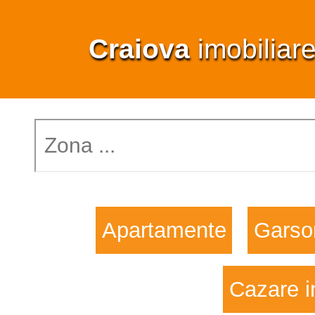
Craiova
imobiliar
Apartamente
Garso
Cazare i