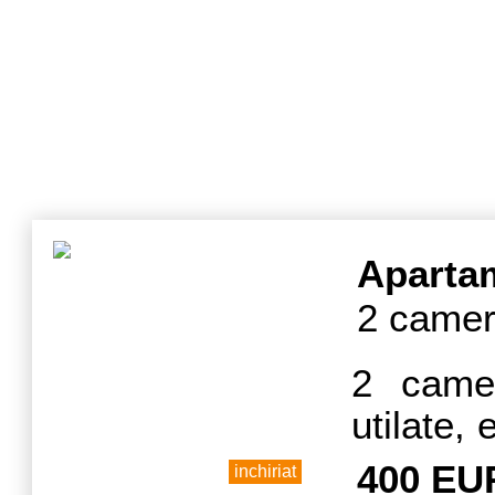
Aparta
2 camer
2 camer
utilate, 
AC.
400 EU
inchiriat