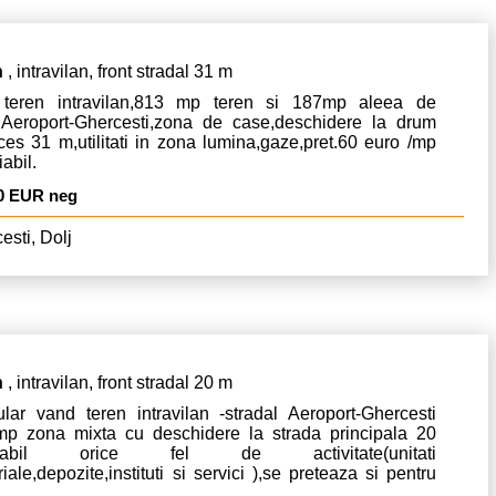
n
, intravilan, front stradal 31 m
teren intravilan,813 mp teren si 187mp aleea de
,Aeroport-Ghercesti,zona de case,deschidere la drum
es 31 m,utilitati in zona lumina,gaze,pret.60 euro /mp
abil.
0 EUR neg
esti, Dolj
n
, intravilan, front stradal 20 m
ular vand teren intravilan -stradal Aeroport-Ghercesti
mp zona mixta cu deschidere la strada principala 20
etabil orice fel de activitate(unitati
riale,depozite,instituti si servici ),se preteaza si pentru
uctie casa,utilitati gaze si curent si apa, linga teren,acte