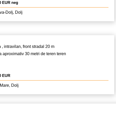
0 EUR neg
ula cu certificat de urbanism,pret. 80 Euro/ mp , pentru
e 60.000 Euro negociabil.
va-Dolj, Dolj
n
, intravilan, front stradal 20 m
a aproximativ 30 metri de teren teren
00 EUR
Mare, Dolj