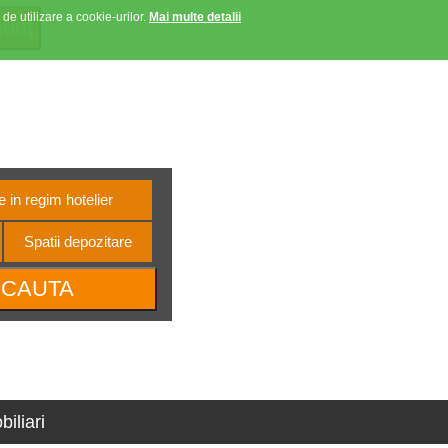
 de utilizare a cookie-urilor.
Mai multe detalii
Anunturi favorite
Contact
Autentificare
e oltene
 in regim hotelier
Spatii depozitare
iliari