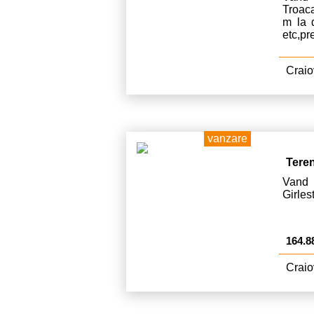
Troac
m la d
etc,pr
Craio
vanzare
Tere
Vand 
Girles
164.8
Craio