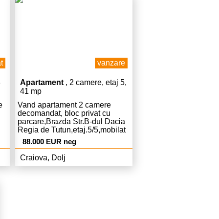
t
vanzare
3
Apartament
, 2 camere, etaj 5,
41 mp
e
Vand apartament 2 camere
decomandat, bloc privat cu
parcare,Brazda Str.B-dul Dacia
Regia de Tutun,etaj.5/5,mobilat
pret.480
si utilat complet
88.000 EUR neg
ie
,Centrala,liber,pret.88.000 Euro
negociabil.
Craiova, Dolj