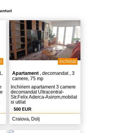
unturi
t
inchiriat
1,
Apartament
, decomandat , 3
camere, 75 mp
e
Inchiriem apartament 3 camere
le
decomandat Ultracentral-
Str.Felix Aderca-Asirom,mobilat
si utilat
ber,curat,pret.430
complet,modern,Centrala,AC,curat
500 EUR
ie.
,liber,chiria 500 Euro lunar si
500 garantie.
Craiova, Dolj