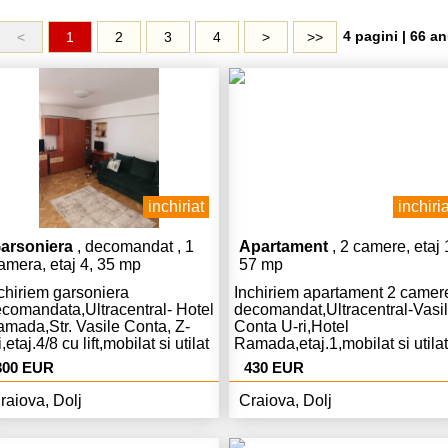
4 pagini | 66 an
<
1
2
3
4
>
>>
inchiriat
inchiria
arsoniera
, decomandat , 1
Apartament
, 2 camere, etaj 
amera, etaj 4, 35 mp
57 mp
chiriem garsoniera
Inchiriem apartament 2 camer
comandata,Ultracentral- Hotel
decomandat,Ultracentral-Vasi
mada,Str. Vasile Conta, Z-
Conta U-ri,Hotel
i,etaj.4/8 cu lift,mobilat si utilat
Ramada,etaj.1,mobilat si utilat
350
mplet ,modern,Centrala
complet,modern,Centrala,AC,li
300 EUR
430 EUR
,curat libera,pret.300 Euro
Euro chiria si 430 Euro garant
iria si 300 Euro
raiova, Dolj
Craiova, Dolj
rantie,tel.0733.912771