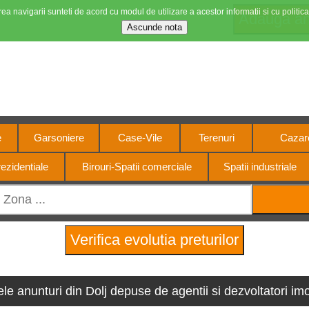
ea navigarii sunteti de acord cu modul de utilizare a acestor informatii si cu politica
Stiri imobiliare
4 motorul pietei imobiliar
e
Garsoniere
Case-Vile
Terenuri
Cazare
ezidentiale
Birouri-Spatii comerciale
Spatii industriale
ele anunturi din Dolj depuse de agentii si dezvoltatori imob