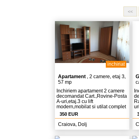
<<
inchiriat
Apartament
, 2 camere, etaj 3,
G
57 mp
c
Inchiriem apartament 2 camere
In
decomandat Cart.,Rovine-Posta
de
A-uri,etaj.3 cu lift
Ra
modern,mobilat si utilat complet
ur
modern,Centrala,AC,curat,liber,pret.
co
350 EUR
Euro chiria si 350 Euro garantie.
AC
ch
Craiova, Dolj
C
ga