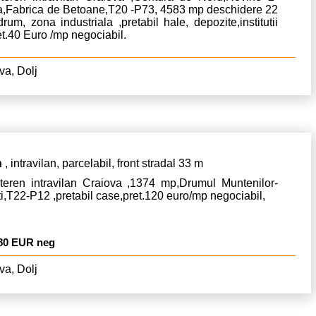
a,Fabrica de Betoane,T20 -P73, 4583 mp deschidere 22
rum, zona industriala ,pretabil hale, depozite,institutii
et.40 Euro /mp negociabil.
va, Dolj
n
, intravilan, parcelabil, front stradal 33 m
teren intravilan Craiova ,1374 mp,Drumul Muntenilor-
ti,T22-P12 ,pretabil case,pret.120 euro/mp negociabil,
80 EUR neg
va, Dolj