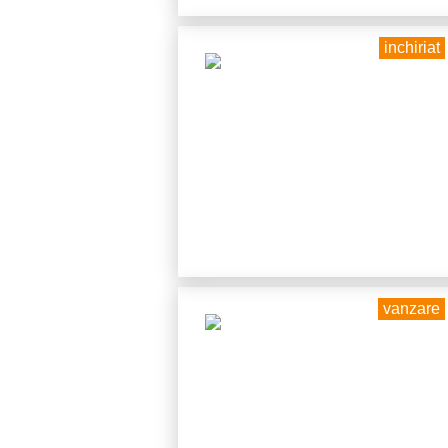
inchiriat
vanzare