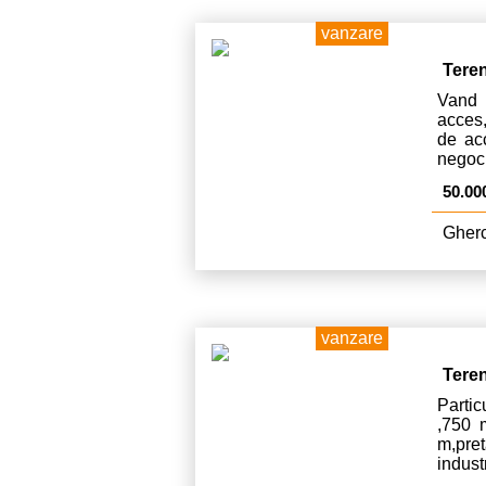
vanzare
Tere
Vand 
acces
de acc
negoci
50.00
Gherc
vanzare
Tere
Partic
,750 
m,pr
indust
constr