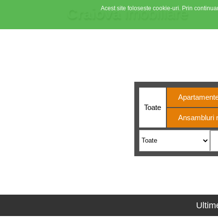
Acest site foloseste cookie-uri. Prin continuar
Craiova
imobiliare
Din 200
Apartament
Toate
Ansambluri r
Ultim