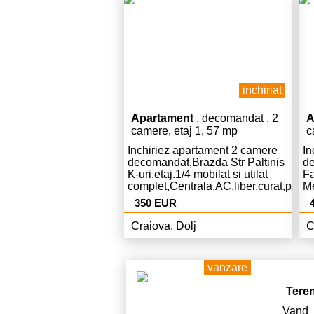
inchiriat
Apartament
, decomandat , 2
A
camere, etaj 1, 57 mp
c
Inchiriez apartament 2 camere
In
decomandat,Brazda Str Paltinis
de
K-uri,etaj.1/4 mobilat si utilat
Fa
complet,Centrala,AC,liber,curat,pret.
Me
Euro chiria si 350 Euro garantie.
co
350 EUR
,A
ch
Craiova, Dolj
C
vanzare
Tere
Vand 