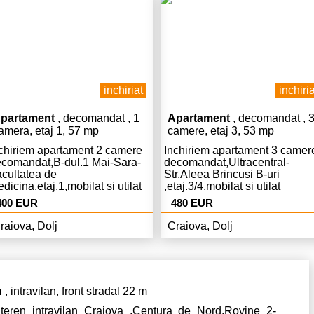
inchiriat
inchiria
partament
, decomandat , 1
Apartament
, decomandat , 
amera, etaj 1, 57 mp
camere, etaj 3, 53 mp
chiriem apartament 2 camere
Inchiriem apartament 3 camer
comandat,B-dul.1 Mai-Sara-
decomandat,Ultracentral-
cultatea de
Str.Aleea Brincusi B-uri
350
dicina,etaj.1,mobilat si utilat
,etaj.3/4,mobilat si utilat
mplet modern,Centrala
complet,lux,Centrala,AC,liber,
400 EUR
480 EUR
C,curat,liber,pret.400 Euro
Euro chiria si 480 Euro garant
iria si 400 Euro garantie.
480 Euro.
raiova, Dolj
Craiova, Dolj
n
, intravilan, front stradal 22 m
teren intravilan Craiova ,Centura de Nord,Rovine 2-