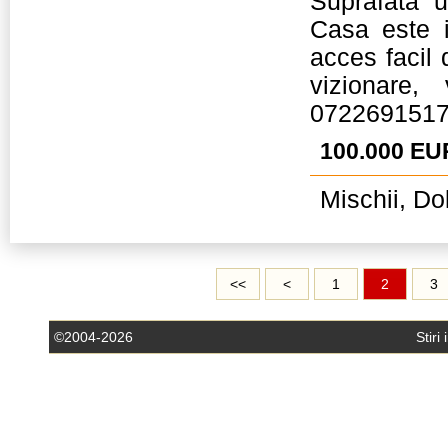
Suprafata 
Casa este i
acces facil 
vizionare,
072269151
100.000 EU
Mischii, Dol
<<
<
1
2
3
©2004-2026
Stiri