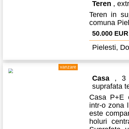
Teren
, ext
Teren in su
comuna Piele
50.000 EUR
Pielesti, Do
vanzare
Casa
, 3 
suprafata t
Casa P+E di
intr-o zona 
este compar
holuri cent