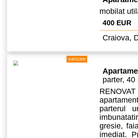
mobilat uti
400 EUR
Craiova, D
vanzare
Apartame
parter, 40
RENOVAT 
apartamen
parterul 
imbunatati
gresie, fai
imediat. P