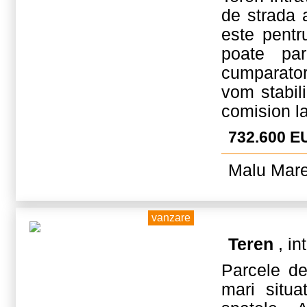
de strada 
este pentr
poate par
cumparatoru
vom stabili
comision l
732.600 E
Malu Mare
vanzare
Teren
, in
Parcele d
mari situa