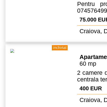
Pentru pro
074576499
75.000 EU
Craiova, D
inchiriat
Apartame
60 mp
2 camere de
centrala te
400 EUR
Craiova, D