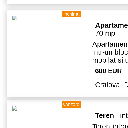
inchiriat
Apartame
70 mp
Apartament
intr-un blo
mobilat si u
600 EUR
Craiova, D
vanzare
Teren
, in
Teren intra