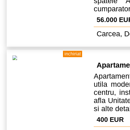
spatele 
cumparator
56.000 EU
Carcea, D
inchiriat
Apartame
Apartamen
utila mode
centru, ins
afla Unitat
si alte deta
400 EUR