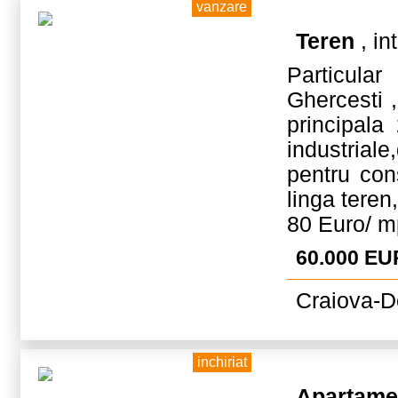
vanzare
Teren
, in
Particular
Ghercesti 
principala 
industriale
pentru cons
linga teren
80 Euro/ m
60.000 EU
Craiova-Do
inchiriat
Apartame