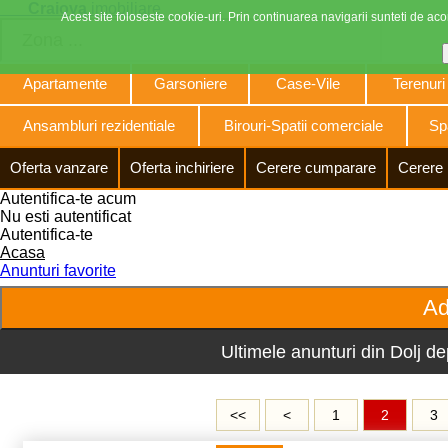
Craiova
imobiliare
Acest site foloseste cookie-uri. Prin continuarea navigarii sunteti de acor
Apartamente
Garsoniere
Case-Vile
Terenuri
Ansambluri rezidentiale
Birouri-Spatii comerciale
Spa
Oferta vanzare
Oferta inchiriere
Cerere cumparare
Cerere 
Autentifica-te acum
Nu esti autentificat
Autentifica-te
Acasa
Anunturi favorite
Ultimele anunturi din Dolj de
<<
<
1
2
3