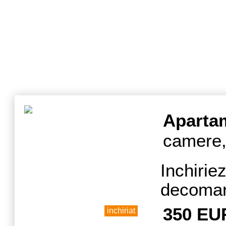
Aparta
camere,
Inchir
decoman
uri,et
350 EU
inchiriat