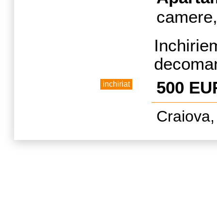
camere
Inchir
decoman
Aderca-
500 EU
inchiriat
complet
Craiova,
,liber,
garantie