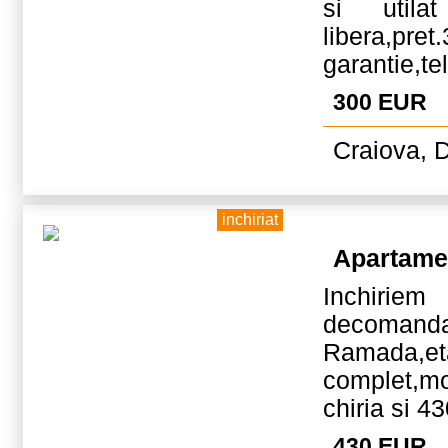
si utila
libera,
garantie,t
300 EUR
Craiova, D
inchiriat
Apartame
Inchi
decomanda
Ramada
complet,mo
chiria si 4
430 EUR