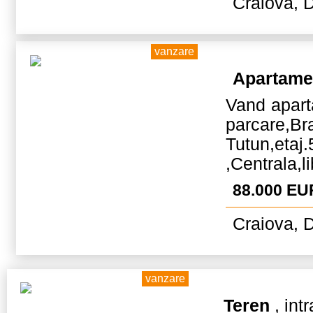
Craiova, D
vanzare
Apartame
Vand apart
parcare
Tutun,et
,Centrala,l
88.000 EU
Craiova, D
vanzare
Teren
, int