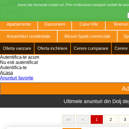
Craiova
imobiliare
Acest site foloseste cookie-uri. Prin continuarea navigarii sunteti de acor
Apartamente
Garsoniere
Case-Vile
Terenuri
Ansambluri rezidentiale
Birouri-Spatii comerciale
Spa
Oferta vanzare
Oferta inchiriere
Cerere cumparare
Cerere 
Autentifica-te acum
Nu esti autentificat
Autentifica-te
Acasa
Anunturi favorite
Ultimele anunturi din Dolj de
<<
<
1
2
3