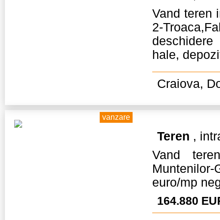
Vand teren 
2-Troaca,F
deschidere 
hale, depozit
Craiova, Do
vanzare
Teren
, intr
Vand teren
Muntenilor-
euro/mp neg
164.880 EU