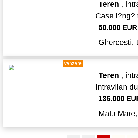
Teren
, int
Case l?ng? te
50.000 EUR
Ghercesti, 
vanzare
Teren
, int
Intravilan d
135.000 EU
Malu Mare,