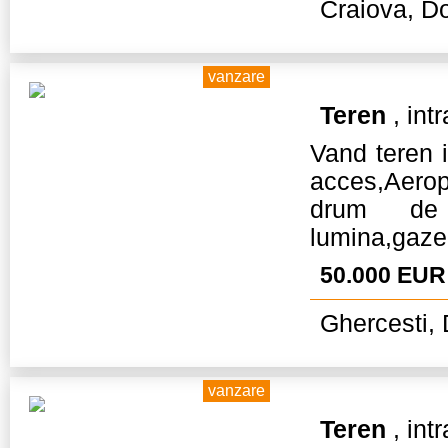
Craiova, Do
vanzare
Teren
, int
Vand teren 
acces,Aerop
drum de 
lumina,gaze,
50.000 EUR
Ghercesti, 
vanzare
Teren
, int