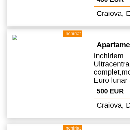
Craiova, D
inchiriat
Apartame
Inchirie
Ultracentr
complet,mo
Euro lunar 
500 EUR
Craiova, D
inchiriat