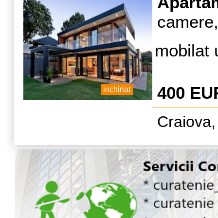
a
Aparta
casa,uti
camere, 
linga ter
de urba
mobilat 
pentr
negociab
400 EU
inchiriat
Craiova,