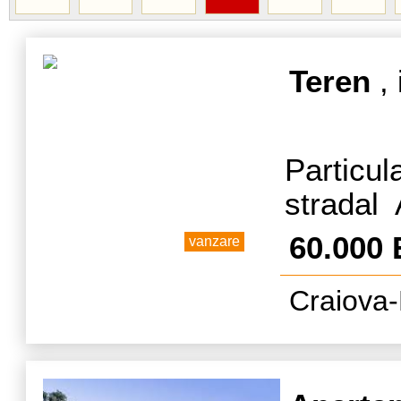
Teren
, 
Particu
stradal
zona mi
60.000
vanzare
principa
Craiova-
activitat
industria
),se pr