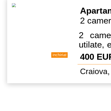
d
Aparta
2 camer
2 camer
utilate, 
AC.
400 EU
inchiriat
Craiova,