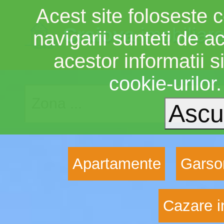
Acest site foloseste c
Craiova
imobiliar
navigarii sunteti de a
acestor informatii si
cookie-urilor
Apartamente
Garso
Cazare i