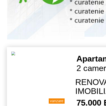
Aparta
2 camere
RENOV
IMOBIL
doua ca
75.000
vanzare