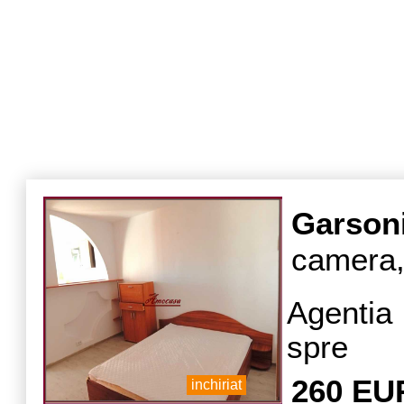
Garson
camera,
Agentia
spre i
semide
260 EU
inchiriat