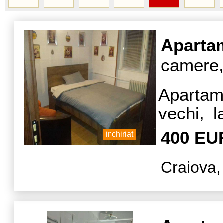
Aparta
camere,
Apartam
vechi, 
Univers
400 EU
inchiriat
de UMF. 
Craiova,
instituti
posibila
cu rez