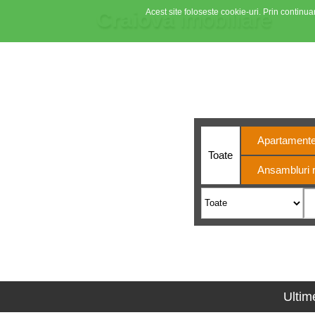
Acest site foloseste cookie-uri. Prin continuar
Craiova
imobiliare
Din 200
Apartament
Toate
Ansambluri r
Ultim