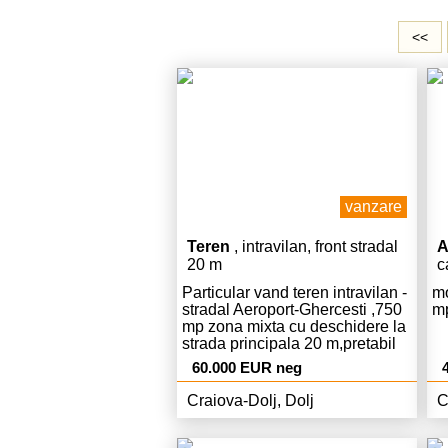
<<
vanzare
Teren
, intravilan, front stradal
A
20 m
c
Particular vand teren intravilan -
mo
stradal Aeroport-Ghercesti ,750
m
mp zona mixta cu deschidere la
strada principala 20 m,pretabil
orice fel de activitate(unitati
60.000 EUR neg
industriale,depozite,instituti si
servici ),se preteaza si pentru
Craiova-Dolj, Dolj
C
constructie casa,utilitati gaze si
curent si apa, linga teren,acte in
regula cu certificat de