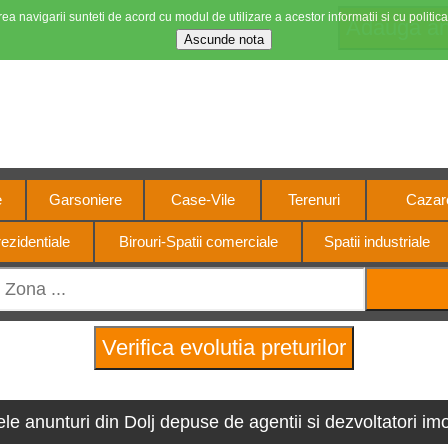
ea navigarii sunteti de acord cu modul de utilizare a acestor informatii si cu politica
Stiri imobiliare
4 motorul pietei imobiliar
e
Garsoniere
Case-Vile
Terenuri
Cazare
ezidentiale
Birouri-Spatii comerciale
Spatii industriale
ele anunturi din Dolj depuse de agentii si dezvoltatori imob