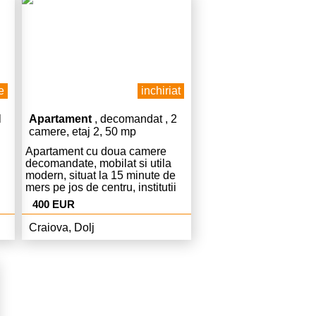
e
inchiriat
l
Apartament
, decomandat , 2
camere, etaj 2, 50 mp
Apartament cu doua camere
decomandate, mobilat si utila
modern, situat la 15 minute de
mers pe jos de centru, institutii
publice, scoli si gradinite. In
400 EUR
zona se afla Unitatea Militara si
Politia Romana. Pentru vizitare
Craiova, Dolj
si alte detalii contactati agentia.