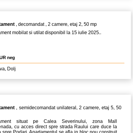
tament
, decomandat , 2 camere, etaj 2, 50 mp
ment mobilat si utilat disponibil la 15 iulie 2025..
EUR neg
va, Dolj
tament
, semidecomandat unilateral, 2 camere, etaj 5, 50
tament situat pe Calea Severinului, zona Mall
nada, cu acces direct spre strada Raului care duce la
a spre Podari. Apartamentul se afla in bloc nou construit