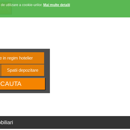
 de utilizare a cookie-urilor.
Mai multe detalii
Anunturi favorite
Contact
Autentificare
e oltene
 in regim hotelier
Spatii depozitare
iliari