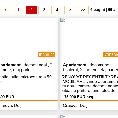
4 pagini | 66 an
<
1
2
3
4
>
>>
inchiriat
vanzar
partament
, decomandat , 2
Apartament
, decomandat
amere, etaj parter
bilateral, 2 camere, etaj parter
40 mp
bilat utilat microcentrala 50
RENOVAT RECENT!!! TYRE
p
IMOBILIARE vinde apartamen
cu doua camere decomandat
situat la parterul unui bloc de
caramida, fara balcon, cu
400 EUR
75.000 EUR neg
imbunatatiri (termopane, usa
metalica, repartitoare, gresie,
raiova, Dolj
Craiova, Dolj
faianta, parchet). Apartamentu
este disponibil imediat. Progr
de vizitare: luni-vineri 09.00-