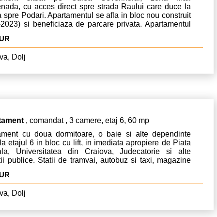
nada, cu acces direct spre strada Raului care duce la
a spre Podari. Apartamentul se afla in bloc nou construit
-2023) si beneficiaza de parcare privata. Apartamentul
isponibil.
EUR
va, Dolj
tament
, comandat , 3 camere, etaj 6, 60 mp
ament cu doua dormitoare, o baie si alte dependinte
 la etajul 6 in bloc cu lift, in imediata apropiere de Piata
ala, Universitatea din Craiova, Judecatorie si alte
utii publice. Statii de tramvai, autobuz si taxi, magazine
tare, farmacii si banci.
EUR
va, Dolj