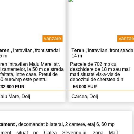
16.00 Pentru programarea
vizitarii contactati agentia la
0745764996.
vanzare
vanzar
eren
, intravilan, front stradal
Teren
, intravilan, front strada
5 m
14 m
ren intravilan Malu Mare, str.
Parcele de 702 mp cu
izantemelor, la 50 m de strada
deschidere de 18 m sau mai
faltata, intre case. Pretul de
mari situate vis-a-vis de
0 euro/mp este pentru
depozitul de cherstea din
nzarea integrala a
spatele Avicola- Metro. Fara
732.600 EUR
56.000 EUR
renului.Terenul se poate
comision de la cumparator.
rcela in suprafete diverse, la
alu Mare, Dolj
Carcea, Dolj
rerea cumparatorului
teresat, la un pret mai mare pe
re il vom stabili ulterior in
nctie de suprafata dorita. Fara
mision la cumparare!
tament
, decomandat bilateral, 2 camere, etaj 6, 60 mp
tament situat pe Calea Severinului, zona Mall