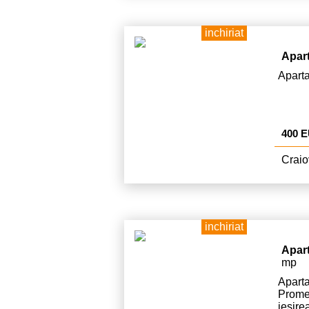
inchiriat
Apar
Aparta
400 
Craio
inchiriat
Apar
mp
Apar
Prome
iesire