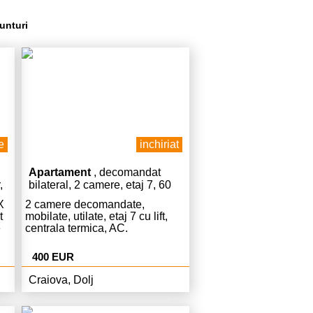
unturi
e
inchiriat
Apartament
, decomandat
,
bilateral, 2 camere, etaj 7, 60
mp
X
2 camere decomandate,
t
mobilate, utilate, etaj 7 cu lift,
e
centrala termica, AC.
400 EUR
Craiova, Dolj
l
am