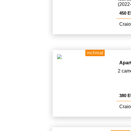
(2022
este d
450 
Craio
inchiriat
Apar
2 came
380 
Craio