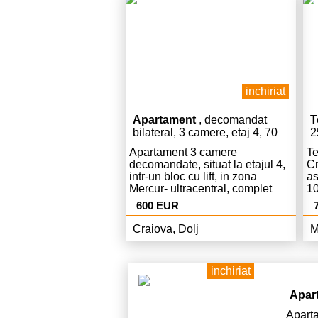
urbanism,pret. 80 Euro/ mp ,
pentru vanzare 60.000 Euro
negociabil.
inchiriat
Apartament
, decomandat
T
bilateral, 3 camere, etaj 4, 70
2
mp
Apartament 3 camere
Te
decomandate, situat la etajul 4,
Cr
intr-un bloc cu lift, in zona
as
Mercur- ultracentral, complet
10
mobilat si utilat.
va
600 EUR
te
pa
Craiova, Dolj
M
ce
in
ca
inchiriat
fu
co
Apar
Apar