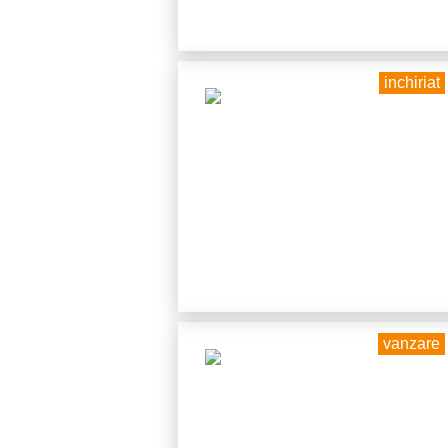
inchiriat
vanzare