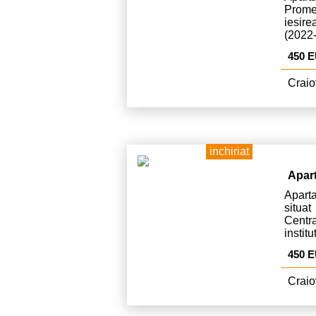
Prome
iesire
(2022
este d
450 
Craio
inchiriat
Apar
Apart
situat
Centr
instit
alimen
450 
Craio