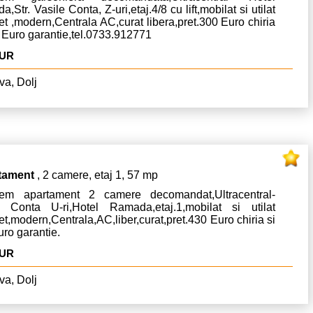
ntru 2 locuri de parcare. Zona
,Str. Vasile Conta, Z-uri,etaj.4/8 cu lift,mobilat si utilat
nistita, ideal pentru locuinta,
t ,modern,Centrala AC,curat libera,pret.300 Euro chiria
atie de autobuz, loc de joaca
 Euro garantie,tel.0733.912771
ntru copii. Terenul ofera
mbinatia ideala intre
EUR
cesibilitate, utilitati deja
istente,potential ridicat pentru
va, Dolj
nstruire imediata Pentru
formatii suplimentare sau
ogramarea unei vizionari va
?m la dispoziție!
tament
, 2 camere, etaj 1, 57 mp
riem apartament 2 camere decomandat,Ultracentral-
e Conta U-ri,Hotel Ramada,etaj.1,mobilat si utilat
t,modern,Centrala,AC,liber,curat,pret.430 Euro chiria si
ro garantie.
EUR
va, Dolj