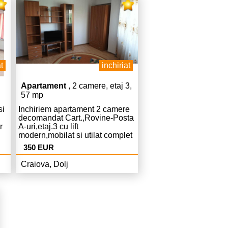
t
inchiriat
Apartament
, 2 camere, etaj 3,
57 mp
si
Inchiriem apartament 2 camere
decomandat Cart.,Rovine-Posta
r
A-uri,etaj.3 cu lift
modern,mobilat si utilat complet
modern,Centrala,AC,curat,liber,pret.350
350 EUR
Euro chiria si 350 Euro garantie.
Craiova, Dolj