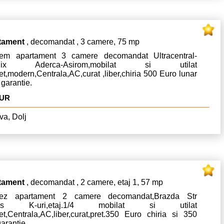
tament
, decomandat , 3 camere, 75 mp
riem apartament 3 camere decomandat Ultracentral-
Felix Aderca-Asirom,mobilat si utilat
t,modern,Centrala,AC,curat ,liber,chiria 500 Euro lunar
 garantie.
EUR
va, Dolj
tament
, decomandat , 2 camere, etaj 1, 57 mp
riez apartament 2 camere decomandat,Brazda Str
inis K-uri,etaj.1/4 mobilat si utilat
et,Centrala,AC,liber,curat,pret.350 Euro chiria si 350
arantie.