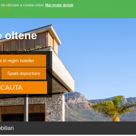
 de utilizare a cookie-urilor.
Mai multe detalii
Anunturi favorite
Contact
Autentificare
e oltene
 in regim hotelier
Spatii depozitare
iliari