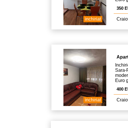
350 
inchiriat
Craio
Apar
Inchi
Sara-F
moder
Euro g
400 
inchiriat
Craio