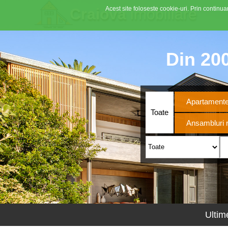
Acest site foloseste cookie-uri. Prin continuar
Craiova
imobiliare
Din 200
Apartament
Toate
Ansambluri r
Ultim