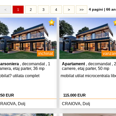
4 pagini | 66 an
<
1
2
3
4
>
>>
inchiriat
vanzar
arsoniera
, decomandat , 1
Apartament
, decomandat , 
amera, etaj parter, 36 mp
camere, etaj parter, 50 mp
bilat? utilata complet
mobilat utilat microcentrala lib
250 EUR
115.000 EUR
RAIOVA, Dolj
CRAIOVA, Dolj