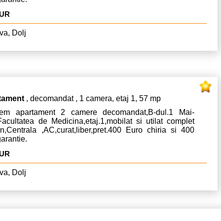
EUR
va, Dolj
tament
, decomandat , 1 camera, etaj 1, 57 mp
riem apartament 2 camere decomandat,B-dul.1 Mai-
acultatea de Medicina,etaj.1,mobilat si utilat complet
n,Centrala ,AC,curat,liber,pret.400 Euro chiria si 400
arantie.
EUR
va, Dolj