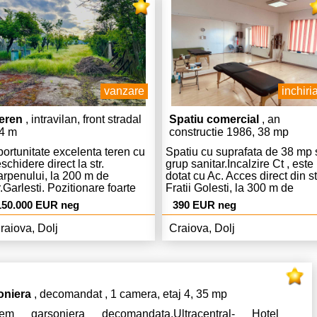
vanzare
inchiria
eren
, intravilan, front stradal
Spatiu comercial
, an
4 m
constructie 1986, 38 mp
ortunitate excelenta teren cu
Spatiu cu suprafata de 38 mp 
schidere direct la str.
grup sanitar.Incalzire Ct , este
rpenului, la 200 m de
dotat cu Ac. Acces direct din st
r.Garlesti. Pozitionare foarte
Fratii Golesti, la 300 m de
na cu acces direct la drum
intrarea in Piata centrala.
150.000 EUR neg
390 EUR neg
incipal asfaltat. Suprafata
Destinatie comercial, birouri,
neroasa de 625 mp si
salon, sala gimnastica, masaj.
raiova, Dolj
Craiova, Dolj
schidere de 14m,vecin?t?ți
se de locuit. Dispune de
cord la energie electrica si
a, bonus fantana proprie.
ze naturale si canalizare la
oniera
, decomandat , 1 camera, etaj 4, 35 mp
mita proprietatii. In fata
renului este spatiu amenajat
riem garsoniera decomandata,Ultracentral- Hotel