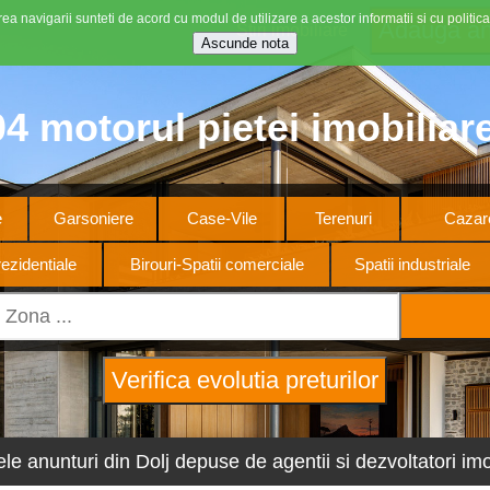
ea navigarii sunteti de acord cu modul de utilizare a acestor informatii si cu politica
Stiri imobiliare
4 motorul pietei imobiliar
e
Garsoniere
Case-Vile
Terenuri
Cazare
ezidentiale
Birouri-Spatii comerciale
Spatii industriale
ele anunturi din Dolj depuse de agentii si dezvoltatori imob