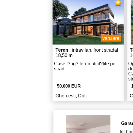
vanzare
Teren
, intravilan, front stradal
T
18,50 m
1
Case l?ng? teren utilit?țile pe
Op
strad
de
Ca
st
bu
50.000 EUR
pr
ge
Ghercesti, Dolj
C
de
ca
ra
ap
Ga
Gars
li
te
Inchi