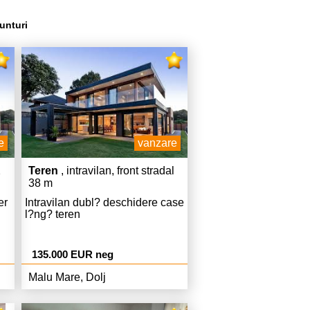
unturi
e
vanzare
2
Teren
, intravilan, front stradal
38 m
er
Intravilan dubl? deschidere case
l?ng? teren
135.000 EUR neg
Malu Mare, Dolj