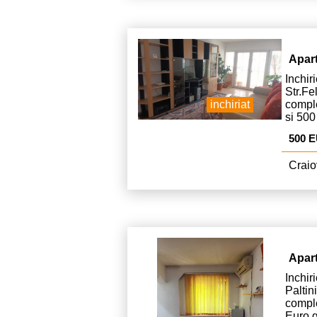
Apar
Inchi
Str.
comple
inchiriat
si 500
500 
Craio
Apar
Inchi
Palt
compl
Euro g