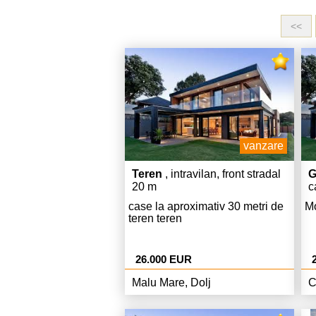
<<
vanzare
Teren
, intravilan, front stradal
G
20 m
c
case la aproximativ 30 metri de
Mo
teren teren
26.000 EUR
Malu Mare, Dolj
C