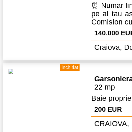
⏰ Numar limi
pe al tau as
Comision c
140.000 EU
Craiova, Do
inchiriat
Garsonier
22 mp
Baie proprie
200 EUR
CRAIOVA, 