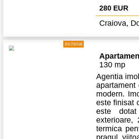
280 EUR
Craiova, Do
inchiriat
Apartamen
130 mp
Agentia imob
apartament 
modern. Imo
este finisat
este dotat
exterioare,
termica pen
pragul viit