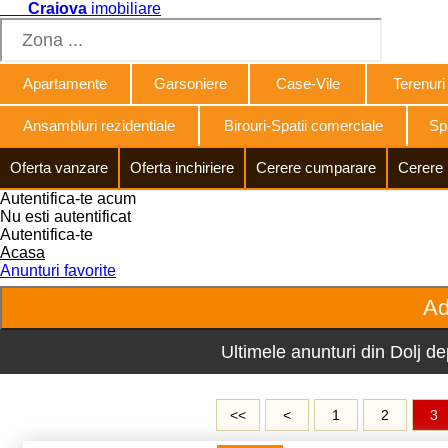
Craiova
imobiliare
Apartamente
Garsoniere
Case-Vile
Terenuri
Ansambluri rezidentiale
Birouri-Spatii comerciale
Spa
Oferta vanzare
Oferta inchiriere
Cerere cumparare
Cerere 
Autentifica-te acum
Nu esti autentificat
Autentifica-te
Acasa
Anunturi favorite
Ultimele anunturi din Dolj de
<<
<
1
2
3