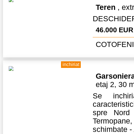
Teren
, ext
DESCHIDER
46.000 EUR
COTOFENII
inchiriat
Garsonier
etaj 2, 30 
Se inchir
caracteristi
spre Nord 
Termopane, 
schimbate - 