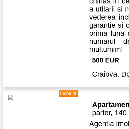
chirias in c
a utilarii si
vederea inch
garantie si
prima luna d
numarul d
multumim!
500 EUR
Craiova, Do
inchiriat
Apartamen
parter, 140
Agentia imob