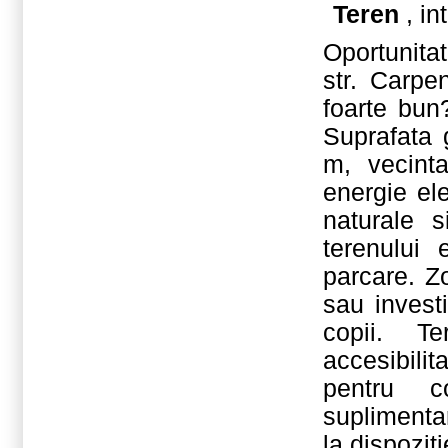
Teren
, in
Oportunita
str. Carpe
foarte bun?
Suprafata
m, vecint
energie el
naturale s
terenului
parcare. Zo
sau invest
copii. T
accesibilita
pentru co
suplimenta
la dispoziți