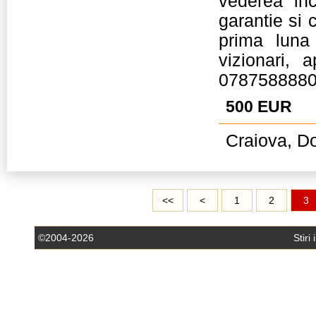
vederea inc
garantie si
prima luna
vizionari, 
0787588880
500 EUR
Craiova, Do
<<
<
1
2
3
©2004-2026
Stiri