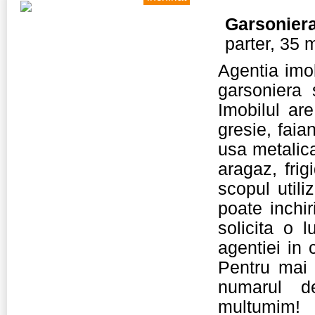
Garsonier
parter, 35 
Agentia imo
garsoniera 
Imobilul ar
gresie, faia
usa metalica
aragaz, frig
scopul utili
poate inchir
solicita o 
agentiei in
Pentru mai 
numarul d
multumim!