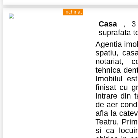
inchiriat
Casa
, 3 
suprafata 
Agentia imob
spatiu, cas
notariat, c
tehnica dent
Imobilul es
finisat cu g
intrare din
de aer condi
afla la cate
Teatru, Prim
si ca locuin