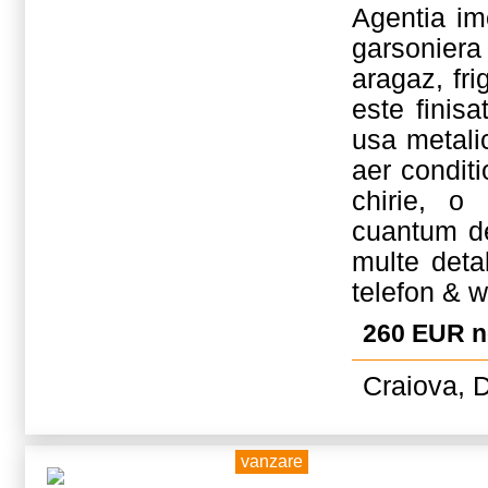
Agentia im
garsoniera
aragaz, fri
este finisa
usa metalic
aer conditi
chirie, o
cuantum de
multe deta
telefon & 
260 EUR 
Craiova, D
vanzare