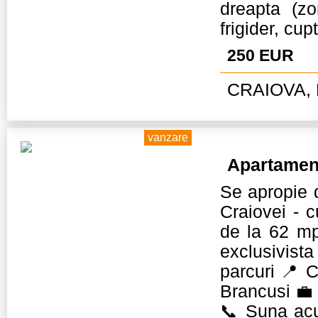
dreapta (z
frigider, cu
250 EUR
CRAIOVA, 
vanzare
Apartamen
Se apropie 
Craiovei -
de la 62 m
exclusivista 
parcuri 📍 C
Brancusi 💼 I
📞 Suna acu