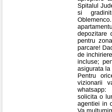
Spitalul Jud
si gradini
Oblemenco. 
apartament
depozitare 
pentru zona
parcare! Daca
de inchiriere
incluse; pen
asigurata la
Pentru ori
vizionarii
whatsapp: 
solicita o l
agentiei in
Va multumim