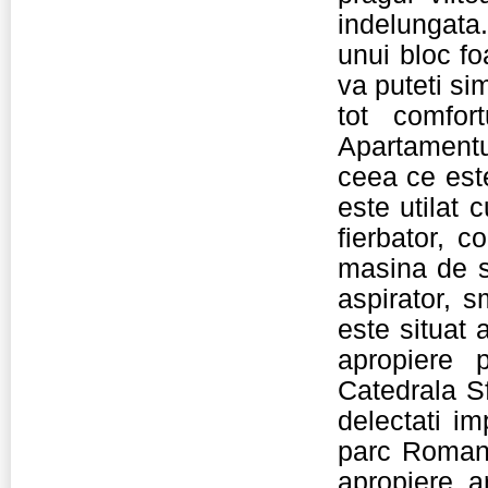
indelungata
unui bloc foa
va puteti sim
tot comfort
Apartamentul
ceea ce est
este utilat c
fierbator, c
masina de sp
aspirator, sm
este situat 
apropiere 
Catedrala Sf
delectati im
parc Romane
apropiere a