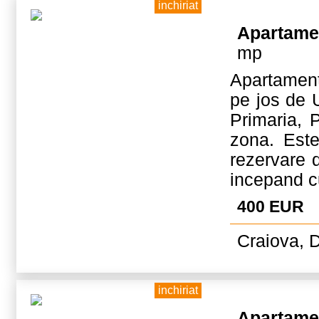
inchiriat
Apartame
mp
Apartamentu
pe jos de 
Primaria, P
zona. Este
rezervare d
incepand cu
400 EUR
Craiova, D
inchiriat
Apartame