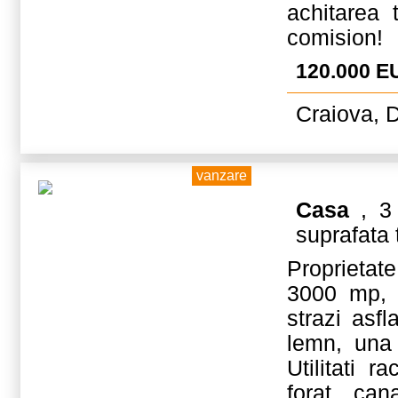
achitarea t
comision!
120.000 E
Craiova, D
vanzare
Casa
, 3 
suprafata 
Proprietate
3000 mp, 
strazi asf
lemn, una 
Utilitati r
forat , ca