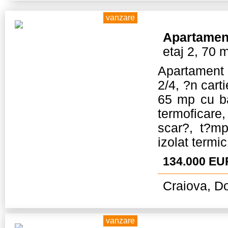
vanzare
Apartamen
etaj 2, 70 
Apartament 
2/4, ?n cart
65 mp cu ba
termoficare
scar?, t?m
izolat termi
134.000 EU
Craiova, Do
vanzare