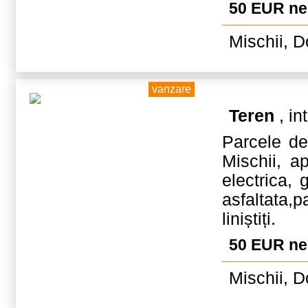
50 EUR n
Mischii, D
vanzare
Teren
, in
Parcele d
Mischii, ap
electrica,
asfaltata,p
liniștiți.
50 EUR n
Mischii, D