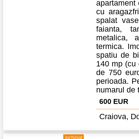
apartament 
cu aragazfr
spalat vase
faianta, t
metalica, 
termica. Imo
spatiu de bi
140 mp (cu c
de 750 euro 
perioada. Pe
numarul de t
600 EUR
Craiova, Do
inchiriat