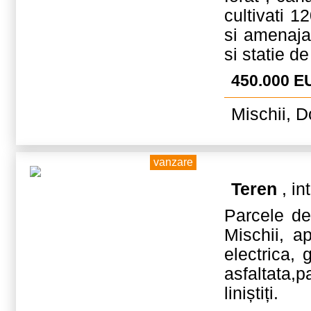
cultivati 1
si amenajat
si statie d
450.000 E
Mischii, D
vanzare
Teren
, in
Parcele d
Mischii, ap
electrica,
asfaltata,p
liniștiți.